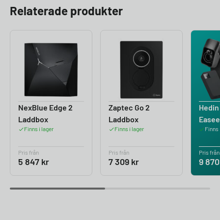
Relaterade produkter
NexBlue Edge 2
Zaptec Go 2
Hedin
Laddbox
Laddbox
Easee
Finns i lager
Finns i lager
Finns 
Pris från
Pris från
Pris från
5 847
kr
7 309
kr
9 87