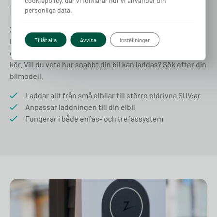
cookiepolicy, där vi förklarar hur vi använder din
Kompatibel med alla elbilar
personliga data.
Zaptec Go passar alla laddbara bilar och anpassar
laddstyrkan automatiskt efter bilens kapacitet. Detta gör
Tillåt alla
Avvisa
Inställningar
den till ett säkert och flexibelt val oavsett vilken elbil du
kör. Vill du veta hur snabbt din bil kan laddas? Sök efter din
bilmodell.
Laddar allt från små elbilar till större eldrivna SUV:ar
Anpassar laddningen till din elbil
Fungerar i både enfas- och trefassystem