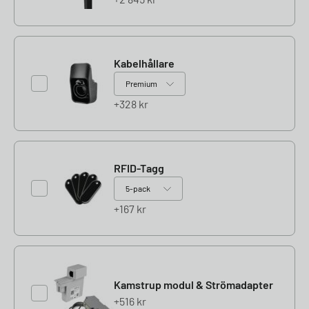
Kabelhållare
328
kr
RFID-Tagg
167
kr
Kamstrup modul & Strömadapter
516
kr