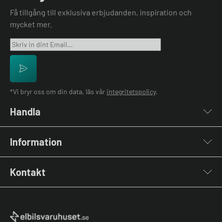
Få tillgång till exklusiva erbjudanden, inspiration och
mycket mer.
*Vi bryr oss om din data, läs vår
integritetspolicy
.
Handla
Laddboxar
Information
Laddkablar
Kabelhållare
Installation
Stolpar & Fästen
Kontakt
Lastbalansering
Portabla Laddare
Grön teknik bidrag
Lastbalanserare
Kontakta oss
Laddbox bäst i test
Övriga tillbehör
Vanliga frågor & svar
Jämför laddboxar
Köpvillkor