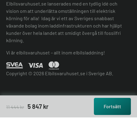
Elbilsvaruhuset.se lanserades med en tydlig idé och
vision om att underlätta omställningen till elektrisk
körning för alla! Idag är vi ett av Sveriges snabbast
växande bolag inom laddinfrastrukturen och har hjälpt
kunder över hela landet att smidigt övergå till fossilfri
körning.
Vi är elbilsvaruhuset – allt inom elbilsladdning!
Copyright © 2026 Elbilsvaruhuset.se i Sverige AB.
5 847
kr
Fortsätt
11 444
kr