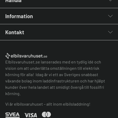
Laddboxar
Information
Laddkablar
Kabelhållare
Installation
Stolpar & Fästen
Kontakt
Lastbalansering
Portabla Laddare
Grön teknik bidrag
Lastbalanserare
Kontakta oss
Laddbox bäst i test
Övriga tillbehör
Vanliga frågor & svar
Jämför laddboxar
Köpvillkor
Elbilsvaruhuset.se lanserades med en tydlig idé och
vision om att underlätta omställningen till elektrisk
körning för alla! Idag är vi ett av Sveriges snabbast
växande bolag inom laddinfrastrukturen och har hjälpt
kunder över hela landet att smidigt övergå till fossilfri
körning.
Vi är elbilsvaruhuset – allt inom elbilsladdning!