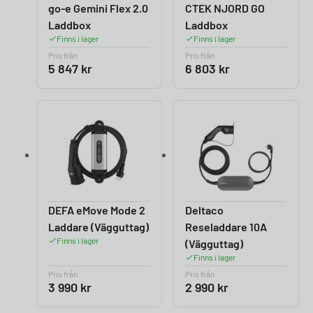
go-e Gemini Flex 2.0
CTEK NJORD GO
Laddbox
Laddbox
Finns i lager
Finns i lager
Pris från
Pris från
5 847
kr
6 803
kr
DEFA eMove Mode 2
Deltaco
Laddare (Vägguttag)
Reseladdare 10A
Finns i lager
(Vägguttag)
Finns i lager
Pris från
Pris från
3 990
kr
2 990
kr