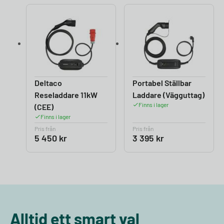
Deltaco
Portabel Ställbar
Reseladdare 11kW
Laddare (Vägguttag)
Finns i lager
(CEE)
Finns i lager
Pris från
Pris från
5 450
kr
3 395
kr
Alltid ett smart val