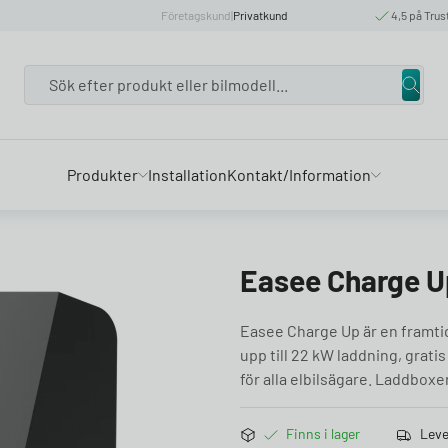
Företagskund
|
Privatkund
4,5 på Trus
Search
Produkter
Installation
Kontakt/Information
Easee Charge 
Easee Charge Up är en framtid
upp till 22 kW laddning, grati
för alla elbilsägare. Laddbox
Finns i lager
Leve