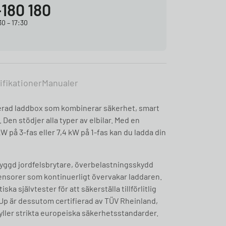
-180 180
0 – 17:30
ifikationer
Manualer
erad laddbox som kombinerar säkerhet, smart
Den stödjer alla typer av elbilar. Med en
 på 3-fas eller 7,4 kW på 1-fas kan du ladda din
byggd jordfelsbrytare, överbelastningsskydd
nsorer som kontinuerligt övervakar laddaren.
 självtester för att säkerställa tillförlitlig
Up är dessutom certifierad av TÜV Rheinland,
fyller strikta europeiska säkerhetsstandarder.