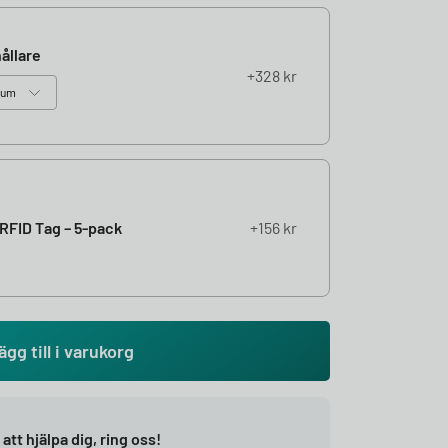
ållare
328
kr
RFID Tag – 5-pack
156
kr
ägg till i varukorg
r att hjälpa dig, ring oss!