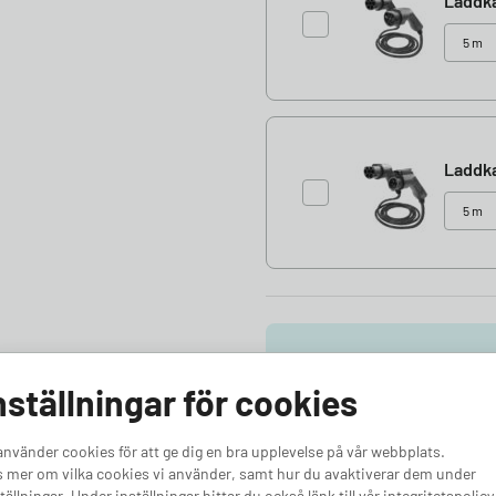
Laddk
Laddka
nställningar för cookies
Välj tillbehör
Passa på och lägg till alla tillbeh
använder cookies för att ge dig en bra upplevelse på vår webbplats.
installation.
 mer om vilka cookies vi använder, samt hur du avaktiverar dem under
tällningar. Under inställningar hittar du också länk till vår integritetspolicy