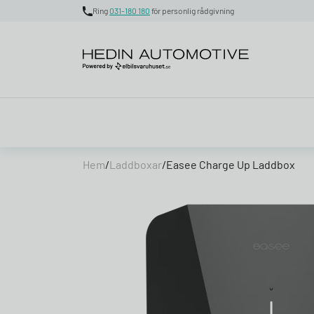
Ring
031-180 180
för personlig rådgivning
Skip to content
Hem
/
Laddboxar
/
Easee Charge Up Laddbox