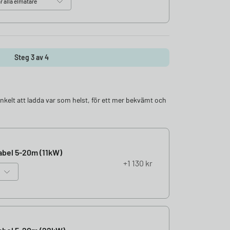
Steg 3 av 4
enkelt att ladda var som helst, för ett mer bekvämt och
bel 5-20m (11kW)
1 130
kr