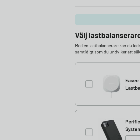
Välj lastbalanserar
Med en lastbalanserare kan du ladda m
samtidigt som du undviker att säk
Easee 
Lastba
Perifi
Syste