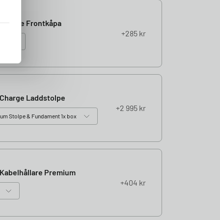
Charge Frontkåpa
285
kr
Charge Laddstolpe
2 995
kr
Kabelhållare Premium
404
kr