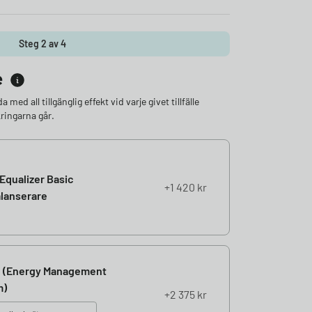
Steg 2 av 4
e
ed all tillgänglig effekt vid varje givet tillfälle
ringarna går.
Equalizer Basic
1 420
kr
lanserare
c (Energy Management
m)
2 375
kr