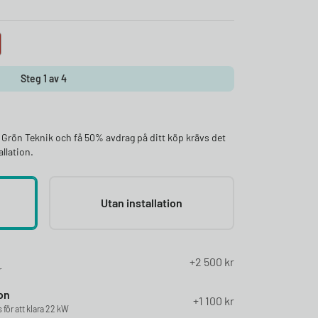
Steg 1 av 4
ör Grön Teknik och få 50% avdrag på ditt köp krävs det
llation.
Utan installation
2 500
kr
r
on
1 100
kr
för att klara 22 kW