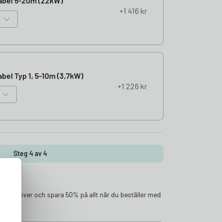
abel 5-20m (22kW)
1 416
kr
bel Typ 1, 5-10m (3,7kW)
1 226
kr
Steg 4 av 4
ör du behöver och spara 50% på allt när du beställer med