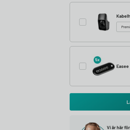
Kabelh
Easee 
L
Vi är här fö