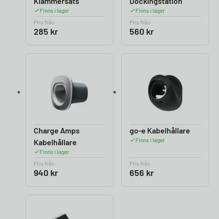
Klammersats
Dockingstation
Finns i lager
Finns i lager
Pris från
Pris från
285
kr
560
kr
Charge Amps
go-e Kabelhållare
Finns i lager
Kabelhållare
Finns i lager
Pris från
Pris från
940
kr
656
kr