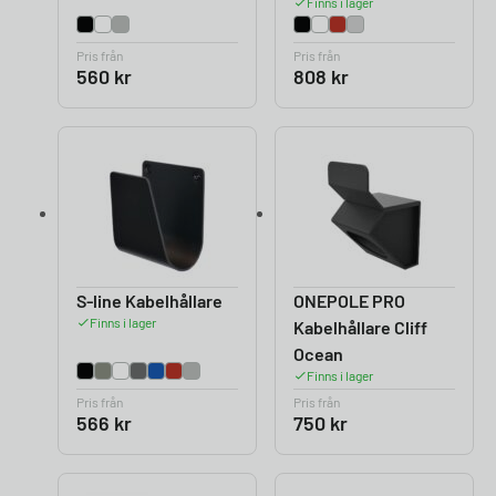
Finns i lager
Pris från
Pris från
560
kr
808
kr
S-line Kabelhållare
ONEPOLE PRO
Finns i lager
Kabelhållare Cliff
Ocean
Finns i lager
Pris från
Pris från
566
kr
750
kr