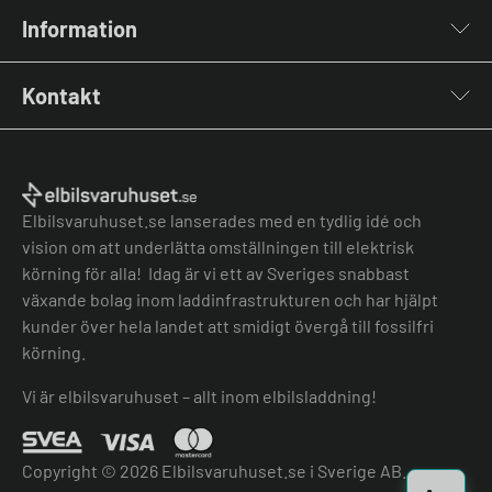
Laddboxar
Information
Laddkablar
Kabelhållare
Installation
Stolpar & Fästen
Kontakt
Lastbalansering
Portabla Laddare
Grön teknik bidrag
Lastbalanserare
Kontakta oss
Laddbox bäst i test
Övriga tillbehör
Vanliga frågor & svar
Jämför laddboxar
Köpvillkor
Elbilsvaruhuset.se lanserades med en tydlig idé och
vision om att underlätta omställningen till elektrisk
körning för alla! Idag är vi ett av Sveriges snabbast
växande bolag inom laddinfrastrukturen och har hjälpt
kunder över hela landet att smidigt övergå till fossilfri
körning.
Vi är elbilsvaruhuset – allt inom elbilsladdning!
Copyright © 2026 Elbilsvaruhuset.se i Sverige AB.