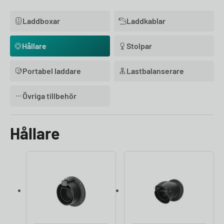
Laddboxar
Laddkablar
Hållare
Stolpar
Portabel laddare
Lastbalanserare
Övriga tillbehör
Hållare