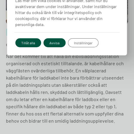
Läs mer om vilka cookies vi använder, samt hur du
avaktiverar dem under inställningar. Under inställningar
hittar du också länk till vår integritetspolicy och
cookiepolicy, där vi förklarar hur vi använder din
personliga data.
Kabelhållare
för
elbilsladdaren
Tillåt alla
Avvisa
Inställningar
När det kommer till att hålla din elbilsladdningsstation
organiserad och estetiskt tilltalande, är kabelhållare och
väggfästen ovärderliga tillbehör. En välplacerad
kabelhållare för laddkabel inte bara förbättrar utseendet
på din laddningsplats utan säkerställer också att
laddkabeln hålls ren, skyddad och lättillgänglig. Oavsett
om du letar efter en kabelhållare för laddbox eller en
specifik hållare din laddkabel av både typ 2 eller typ 1,
finner du hos oss ett flertal alternativ som uppfyller dina
behov och bidrar till en smidig laddningsupplevelse.