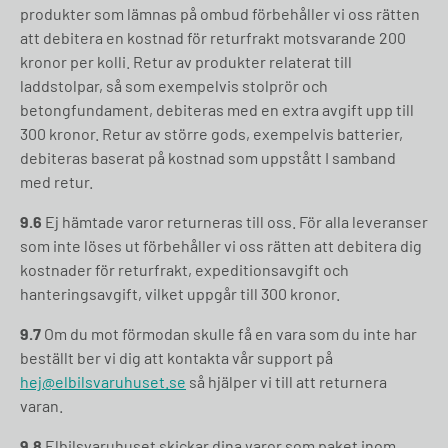
produkter som lämnas på ombud förbehåller vi oss rätten
att debitera en kostnad för returfrakt motsvarande 200
kronor per kolli. Retur av produkter relaterat till
laddstolpar, så som exempelvis stolprör och
betongfundament, debiteras med en extra avgift upp till
300 kronor. Retur av större gods, exempelvis batterier,
debiteras baserat på kostnad som uppstått I samband
med retur.
9.6
Ej hämtade varor returneras till oss. För alla leveranser
som inte löses ut förbehåller vi oss rätten att debitera dig
kostnader för returfrakt, expeditionsavgift och
hanteringsavgift, vilket uppgår till 300 kronor.
9.7
Om du mot förmodan skulle få en vara som du inte har
beställt ber vi dig att kontakta vår support på
hej@elbilsvaruhuset.se
så hjälper vi till att returnera
varan.
9.8
Elbilsvaruhuset skickar dina varor som paket inom