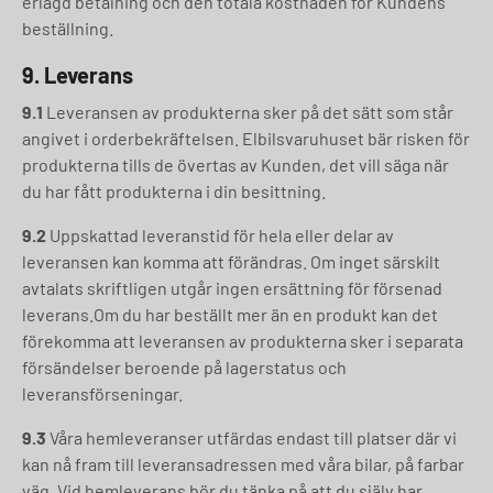
erlagd betalning och den totala kostnaden för Kundens
beställning.
9. Leverans
9.1
Leveransen av produkterna sker på det sätt som står
angivet i orderbekräftelsen. Elbilsvaruhuset bär risken för
produkterna tills de övertas av Kunden, det vill säga när
du har fått produkterna i din besittning.
9.2
Uppskattad leveranstid för hela eller delar av
leveransen kan komma att förändras. Om inget särskilt
avtalats skriftligen utgår ingen ersättning för försenad
leverans.Om du har beställt mer än en produkt kan det
förekomma att leveransen av produkterna sker i separata
försändelser beroende på lagerstatus och
leveransförseningar.
9.3
Våra hemleveranser utfärdas endast till platser där vi
kan nå fram till leveransadressen med våra bilar, på farbar
väg. Vid hemleverans bör du tänka på att du själv har