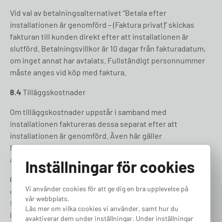
Vid val av betalningsalternativet ”Betala efter
installationen är genomförd – (Faktura privat)” skickas
fakturan till kunden direkt efter att installationen är
slutförd. Betalningsvillkor är 10 dagar från fakturadatum,
om inget annat har avtalats. Fullständigt personnummer
måste anges vid köp med faktura.
8.4
Tilläggskostnader
Om tilläggskostnader uppstår i samband med
installationen faktureras dessa separat efter att
installationen är genomförd. Även här gäller
betalningsvillkor på 10 dagar, om inget annat särskilt
avtalats.
Inställningar för cookies
8.5
Vid beställning av batterier för hemmalagring
Vi använder cookies för att ge dig en bra upplevelse på
genomför Elbilsvaruhuset en kreditupplysning och
vår webbplats.
förbehåller sig rätten att avbryta Kundens beställning ifall
Läs mer om vilka cookies vi använder, samt hur du
kreditbedömningen nekas. Godkänns kreditupplysningen
avaktiverar dem under inställningar. Under inställningar