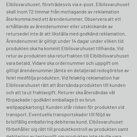
Elbilsvaruhuset, företrädesvis via e-post. Elbilsvaruhuset
skall inom 72 timmar från mottagande av reklamation
återkomma med ett ärendenummer. Observera att ett
erhållande av ärendenummer eller utskickande av
retursedel inte är att likställa med godkänd reklamation.
Ärendenumret är giltigt under 14 dagar under vilken tid
produkten ska ha kommit Elbilsvaruhuset tillhanda. Vid
retur av produkten ska returfrakten till Elbilbilsvaruhuset
vara betald. Vidare ska ordernummer och uppgift om
giltigt ärendenummer jämte en detaljerad redogörelse av
felet medfölja produkten. Vid felaktig reklamation har
Elbilsvaruhuset rätt att återsända produkten till kunden
och att ta ut fraktavgift. Returer ska återsändas väl
förpackade i godkänt emballage (t ex brun
wellpappkartong). Kunden står risken för produkten vid
transport. Eventuella transportskador till följd av
bristfällig emballering debiteras kund. Elbilsvaruhuset
förbehåller sig rätt till produktkontroll av produkten samt
debitering av testavgift om produkten inte skulle vara