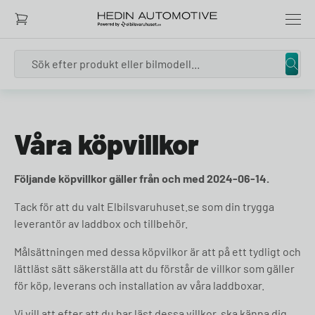
Search
Skip to content
Våra köpvillkor
Följande köpvillkor gäller från och med 2024-06-14.
Tack för att du valt Elbilsvaruhuset.se som din trygga
leverantör av laddbox och tillbehör.
Målsättningen med dessa köpvilkor är att på ett tydligt och
lättläst sätt säkerställa att du förstår de villkor som gäller
för köp, leverans och installation av våra laddboxar.
Vi vill att efter att du har läst dessa villkor, ska känna dig