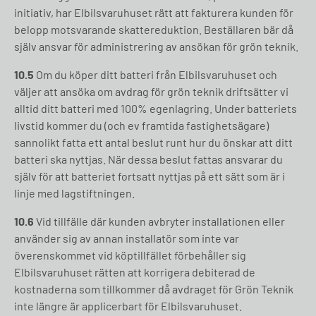
initiativ, har Elbilsvaruhuset rätt att fakturera kunden för
belopp motsvarande skattereduktion. Beställaren bär då
själv ansvar för administrering av ansökan för grön teknik.
10.5
Om du köper ditt batteri från Elbilsvaruhuset och
väljer att ansöka om avdrag för grön teknik driftsätter vi
alltid ditt batteri med 100% egenlagring. Under batteriets
livstid kommer du (och ev framtida fastighetsägare)
sannolikt fatta ett antal beslut runt hur du önskar att ditt
batteri ska nyttjas. När dessa beslut fattas ansvarar du
själv för att batteriet fortsatt nyttjas på ett sätt som är i
linje med lagstiftningen.
10.6
Vid tillfälle där kunden avbryter installationen eller
använder sig av annan installatör som inte var
överenskommet vid köptillfället förbehåller sig
Elbilsvaruhuset rätten att korrigera debiterad de
kostnaderna som tillkommer då avdraget för Grön Teknik
inte längre är applicerbart för Elbilsvaruhuset.