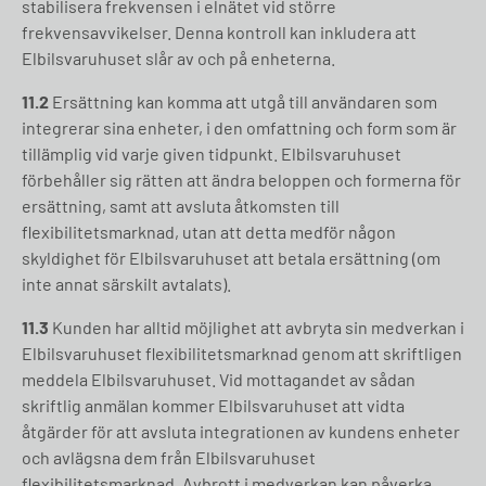
stabilisera frekvensen i elnätet vid större
frekvensavvikelser. Denna kontroll kan inkludera att
Elbilsvaruhuset slår av och på enheterna.
11.2
Ersättning kan komma att utgå till användaren som
integrerar sina enheter, i den omfattning och form som är
tillämplig vid varje given tidpunkt. Elbilsvaruhuset
förbehåller sig rätten att ändra beloppen och formerna för
ersättning, samt att avsluta åtkomsten till
flexibilitetsmarknad, utan att detta medför någon
skyldighet för Elbilsvaruhuset att betala ersättning (om
inte annat särskilt avtalats).
11.3
Kunden har alltid möjlighet att avbryta sin medverkan i
Elbilsvaruhuset flexibilitetsmarknad genom att skriftligen
meddela Elbilsvaruhuset. Vid mottagandet av sådan
skriftlig anmälan kommer Elbilsvaruhuset att vidta
åtgärder för att avsluta integrationen av kundens enheter
och avlägsna dem från Elbilsvaruhuset
flexibilitetsmarknad. Avbrott i medverkan kan påverka