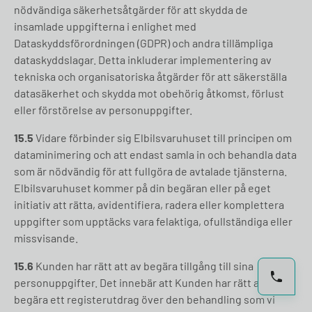
nödvändiga säkerhetsåtgärder för att skydda de
insamlade uppgifterna i enlighet med
Dataskyddsförordningen (GDPR) och andra tillämpliga
dataskyddslagar. Detta inkluderar implementering av
tekniska och organisatoriska åtgärder för att säkerställa
datasäkerhet och skydda mot obehörig åtkomst, förlust
eller förstörelse av personuppgifter.
15.5
Vidare förbinder sig Elbilsvaruhuset till principen om
dataminimering och att endast samla in och behandla data
som är nödvändig för att fullgöra de avtalade tjänsterna.
Elbilsvaruhuset kommer på din begäran eller på eget
initiativ att rätta, avidentifiera, radera eller komplettera
uppgifter som upptäcks vara felaktiga, ofullständiga eller
missvisande.
15.6
Kunden har rätt att av begära tillgång till sina
personuppgifter. Det innebär att Kunden har rätt att
begära ett registerutdrag över den behandling som vi