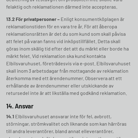
felaktig och reklamationen därmed inte accepteras.
13.2 För privatpersoner
–
Enligt konsumentköplagen är
reklamationstiden för en vara tre år. För att åberopa
reklamationsrätten är det du som kund som skall påvisa
att felet på varan fanns vid inköpstillfället. Detta skall
göras inom skälig tid efter det att du märkt eller borde ha
märkt felet. Vid reklamation ska kund kontakta
Elbilsvaruhuset, företrädesvis via e-post. Elbilsvaruhuset
skall inom 3 arbetsdagar från mottagande av reklamation
återkomma med ett ärendenummer. Observera att ett
erhållande av ärendenummer eller utskickande av
retursedel inte är att likställa med godkänd reklamation.
14. Ansvar
14.1
Elbilsvaruhuset ansvarar inte för fel, avbrott,
störningar, strömkvalitet och liknande som kan härröras
till andra leverantörer, bland annat elleverantörer,