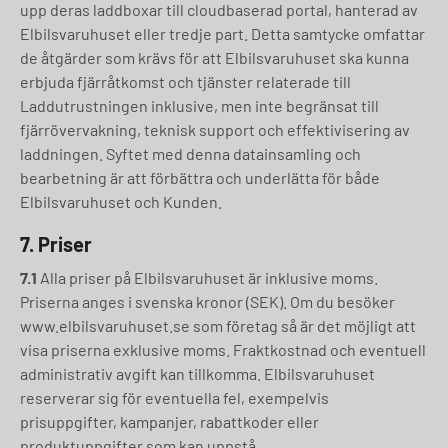
upp deras laddboxar till cloudbaserad portal, hanterad av
Elbilsvaruhuset eller tredje part. Detta samtycke omfattar
de åtgärder som krävs för att Elbilsvaruhuset ska kunna
erbjuda fjärråtkomst och tjänster relaterade till
Laddutrustningen inklusive, men inte begränsat till
fjärrövervakning, teknisk support och effektivisering av
laddningen. Syftet med denna datainsamling och
bearbetning är att förbättra och underlätta för både
Elbilsvaruhuset och Kunden.
7.
Priser
7.1
Alla priser på Elbilsvaruhuset är inklusive moms.
Priserna anges i svenska kronor (SEK). Om du besöker
www.elbilsvaruhuset.se som företag så är det möjligt att
visa priserna exklusive moms. Fraktkostnad och eventuell
administrativ avgift kan tillkomma. Elbilsvaruhuset
reserverar sig för eventuella fel, exempelvis
prisuppgifter, kampanjer, rabattkoder eller
produktuppgifter som kan uppstå.