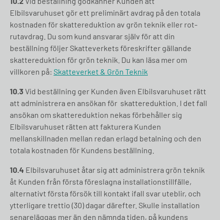
10.2
Vid beställning godkänner Kunden att
Elbilsvaruhuset gör ett preliminärt avdrag på den totala
kostnaden för skattereduktion av grön teknik eller rot-
rutavdrag. Du som kund ansvarar själv för att din
beställning följer Skatteverkets föreskrifter gällande
skattereduktion för grön teknik. Du kan läsa mer om
villkoren på:
Skatteverket & Grön Teknik
10.3
Vid beställning ger Kunden även Elbilsvaruhuset rätt
att administrera en ansökan för skattereduktion. I det fall
ansökan om skattereduktion nekas förbehåller sig
Elbilsvaruhuset rätten att fakturera Kunden
mellanskillnaden mellan redan erlagd betalning och den
totala kostnaden för Kundens beställning.
10.4
Elbilsvaruhuset åtar sig att administrera grön teknik
åt Kunden från första föreslagna installationstillfälle,
alternativt första försök till kontakt ifall svar uteblir, och
ytterligare trettio (30) dagar därefter. Skulle installation
senareläggas mer än den nämnda tiden, på kundens