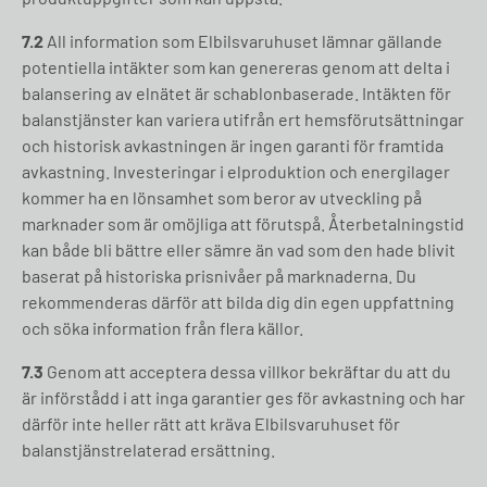
7.2
All information som Elbilsvaruhuset lämnar gällande
potentiella intäkter som kan genereras genom att delta i
balansering av elnätet är schablonbaserade. Intäkten för
balanstjänster kan variera utifrån ert hemsförutsättningar
och historisk avkastningen är ingen garanti för framtida
avkastning. Investeringar i elproduktion och energilager
kommer ha en lönsamhet som beror av utveckling på
marknader som är omöjliga att förutspå. Återbetalningstid
kan både bli bättre eller sämre än vad som den hade blivit
baserat på historiska prisnivåer på marknaderna. Du
rekommenderas därför att bilda dig din egen uppfattning
och söka information från flera källor.
7.3
Genom att acceptera dessa villkor bekräftar du att du
är införstådd i att inga garantier ges för avkastning och har
därför inte heller rätt att kräva Elbilsvaruhuset för
balanstjänstrelaterad ersättning.