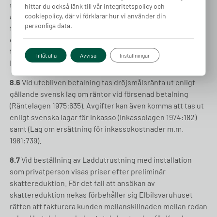
så fakturerar Elbilsvaruhuset vid materialleverans. Är
hittar du också länk till vår integritetspolicy och
anläggningen ej installerad och funktionstestad när
cookiepolicy, där vi förklarar hur vi använder din
personliga data.
fakturan förfaller har kunden rätt att delbetala fakturan
och betala för installation/montaget (25% av
totalkostnaden) efter att arbetet är slutfört.
Tillåt alla
Avvisa
Inställningar
Betalningsvillkor är 10 dagar om inget annat har avtalats.
8.6
Vid utebliven betalning tas dröjsmålsränta ut enligt
gällande svensk lag om räntor vid försenad betalning
(Räntelagen 1975:635). Avgifter kan även komma att tas ut
enligt svenska lagar för inkasso (Inkassolagen 1974:182)
samt (Lag om ersättning för inkassokostnader m.m.
1981:739).
8.7
Vid beställning av Laddutrustning med installation
som privatperson visas priser efter preliminär
skattereduktion. För det fall att ansökan av
skattereduktion nekas förbehåller sig Elbilsvaruhuset
rätten att fakturera kunden mellanskillnaden mellan redan