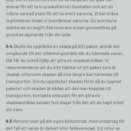
ansvar för att ta in produkterna i bostaden och att du
måste vara på plats för att ta emot varorna. Vi kan kräva
legitimation innan vi överlämnar varorna. Du som kund
debiteras en avgift ifall leverans ej kan genomföras på
grund av agerande från din sida.
9.4
Skulle du upptäcka en skada på ditt paket, anmäl det
omgående till det utlämningsställe där du hämtade varan.
Där får du också hjälp att göra en skadeanmälan. Vi
rekommenderar att du inte hämtar ut ett paket som är
skadat, eftersom skadan då inte längre kan härledas till
transporten. Om du upptäcker skadan först då du öppnat
paketet och skadan är sådan att den kan kopplas till
transporten, kontakta ombudet för att göra en
skadeanmälan senast fem dagar från det att du tagit emot
din vara.
9.5
Returer sker på din egen bekostnad, med undantag för
det fall att varan är defekt eller fellevererad. Vid retur av