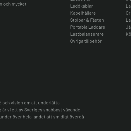
ion och mycket
Laddkablar
La
Kabelhållare
Gr
Stolpar & Fästen
La
Portabla Laddare
Jä
Lastbalanserare
Kö
Övriga tillbehör
é och vision om att underlätta
ag är vi ett av Sveriges snabbast växande
under över hela landet att smidigt övergå