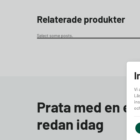
Relaterade produkter
Select some posts.
I
Vi 
Läs
Prata med en ex
ins
och
redan idag