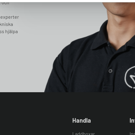
g och
 experter
ekniska
ss hjälpa
Handla
I
Laddboxar
In