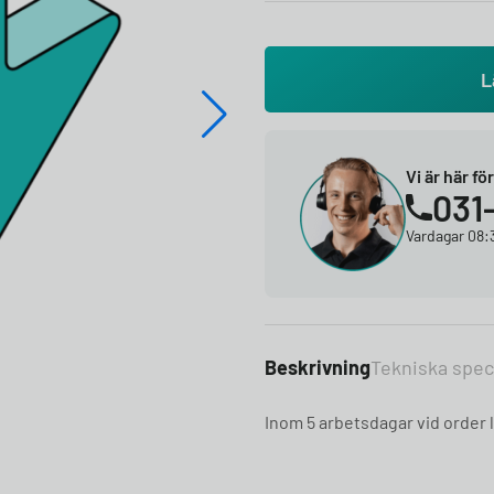
L
Vi är här fö
031
Vardagar 08:3
Beskrivning
Tekniska spec
Inom 5 arbetsdagar vid order