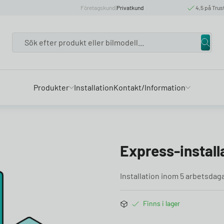
Företagskund
|
Privatkund
4,5 på Trus
Search
Produkter
Installation
Kontakt/Information
Express-install
Installation inom 5 arbetsdag
Finns i lager