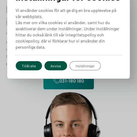
Prata med en expert redan
Vi använder cookies för att ge dig en bra upplevelse på
vår webbplats.
idag
Läs mer om vilka cookies vi använder, samt hur du
avaktiverar dem under inställningar. Under inställningar
Vi förstår att varje fråga, stor som liten, är viktig och därför
hittar du också länk till vår integritetspolicy och
cookiepolicy, där vi förklarar hur vi använder din
strävar vi efter att ge snabb, vänlig och professionell
personliga data.
support. Vårt dedikerade team av experter finns till hands
för att hjälpa dig med allt från tekniska frågor till praktiska
råd om elbilsladdning. Låt oss hjälpa dig!
Tillåt alla
Avvisa
Inställningar
031-180 180