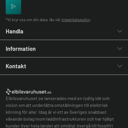
*Vi bryr oss om din data, läs vår
integritetspolicy
.
Handla
Laddboxar
Information
Laddkablar
Kabelhållare
Installation
Stolpar & Fästen
Kontakt
Lastbalansering
Portabla Laddare
Grön teknik bidrag
Lastbalanserare
Kontakta oss
Laddbox bäst i test
Övriga tillbehör
Vanliga frågor & svar
Jämför laddboxar
Köpvillkor
Elbilsvaruhuset.se lanserades med en tydlig idé och
vision om att underlätta omställningen till elektrisk
körning för alla! Idag är vi ett av Sveriges snabbast
växande bolag inom laddinfrastrukturen och har hjälpt
kunder över hela landet att smidigt övergå till fossilfri