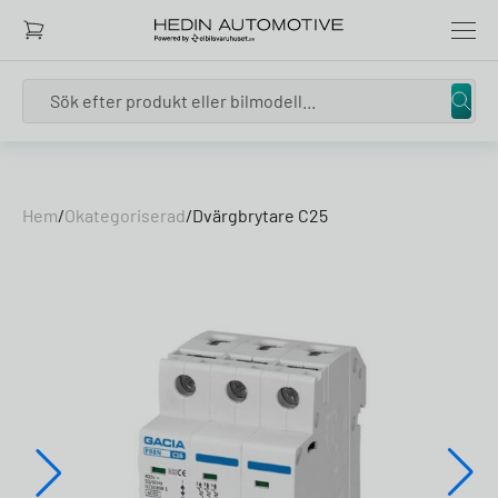
Search
Skip to content
Hem
/
Okategoriserad
/
Dvärgbrytare C25