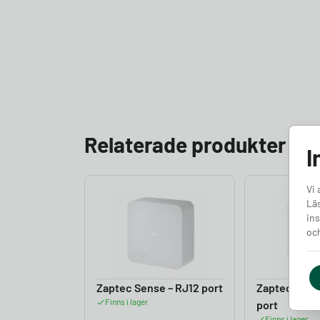
Relaterade produkter
I
Vi 
Läs
ins
och
Zaptec Sense – RJ12 port
Zaptec Sens
Finns i lager
port
Finns i lager