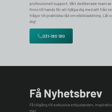
professionell support. Vårt dedikerade team av
finns till hands för att hjälpa dig med allt från t
frågor till praktiska råd om elbilsladdning. Låt o
dig!
031-180 180
Få Nyhetsbrev
Få tillgång till exklusiva erbjudanden, inspirat
mer.