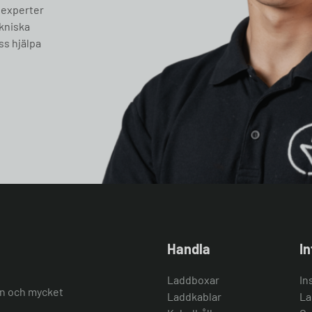
 experter
ekniska
ss hjälpa
Handla
I
Laddboxar
In
ion och mycket
Laddkablar
La