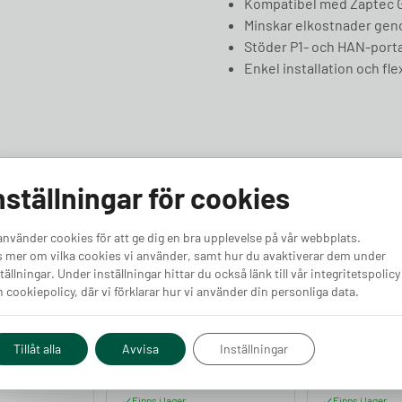
Kompatibel med Zaptec 
Minskar elkostnader gen
Stöder P1- och HAN-porta
Enkel installation och fle
nställningar för cookies
använder cookies för att ge dig en bra upplevelse på vår webbplats.
 mer om vilka cookies vi använder, samt hur du avaktiverar dem under
tällningar. Under inställningar hittar du också länk till vår integritetspolicy
 cookiepolicy, där vi förklarar hur vi använder din personliga data.
Tillåt alla
Avvisa
Inställningar
e – RJ45
Perific Max
Easee Equali
Lastbalanserare
Lastbalanse
Finns i lager
Finns i lager