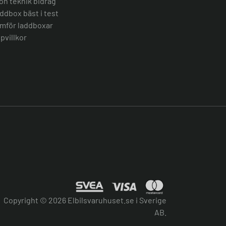
ön teknik bidrag
ddbox bäst i test
mför laddboxar
pvillkor
Copyright © 2026 Elbilsvaruhuset.se i Sverige
AB.