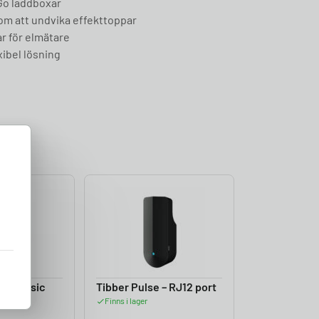
Go laddboxar
om att undvika effekttoppar
r för elmätare
xibel lösning
zer Basic
Tibber Pulse – RJ12 port
Finns i lager
rare