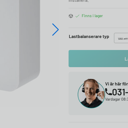
Finns i lager
Lastbalanserare typ
L
Vi är här fö
031
Vardagar 08:3