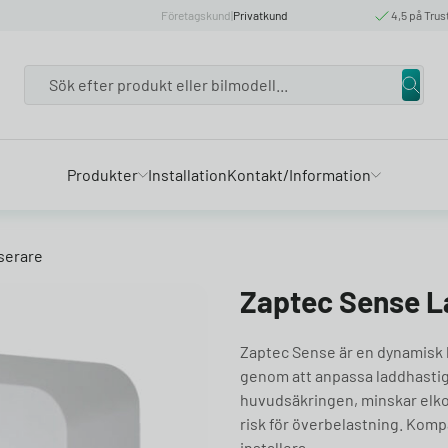
Företagskund
|
Privatkund
4,5 på Trus
Search
Produkter
Installation
Kontakt/Information
serare
Zaptec Sense L
Zaptec Sense är en dynamisk 
genom att anpassa laddhastig
huvudsäkringen, minskar elko
risk för överbelastning. Komp
installera.