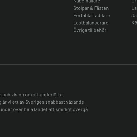
Kabelhållare
Gr
Stolpar & Fästen
La
Portabla Laddare
Jä
Lastbalanserare
Kö
Övriga tillbehör
é och vision om att underlätta
ag är vi ett av Sveriges snabbast växande
under över hela landet att smidigt övergå