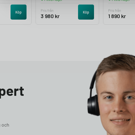
Pris från
Pris från
Köp
Köp
3 980
kr
1 890
kr
pert
g och