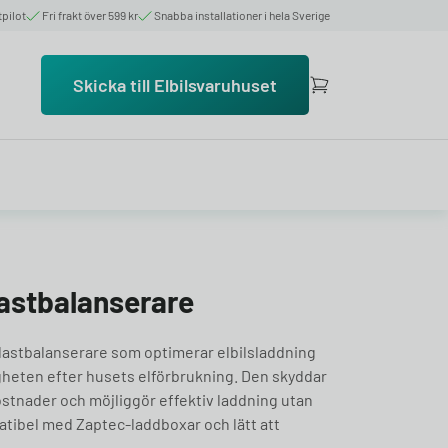
tpilot
Fri frakt över 599 kr
Snabba installationer i hela Sverige
Skicka till Elbilsvaruhuset
astbalanserare
lastbalanserare som optimerar elbilsladdning
heten efter husets elförbrukning. Den skyddar
stnader och möjliggör effektiv laddning utan
atibel med Zaptec-laddboxar och lätt att