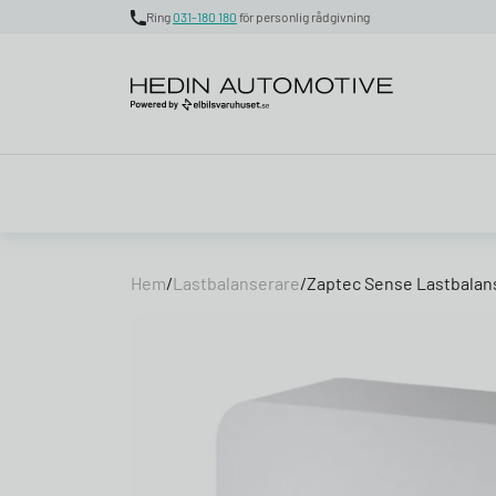
Ring
031-180 180
för personlig rådgivning
Skip to content
Hem
/
Lastbalanserare
/
Zaptec Sense Lastbalan