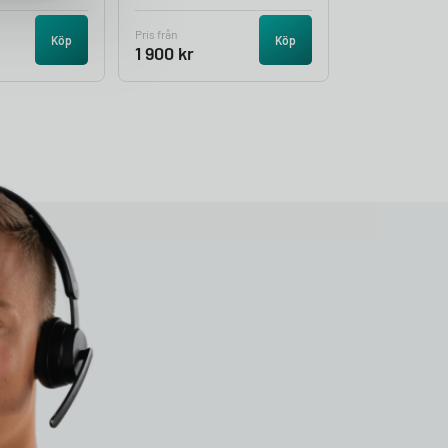
Pris från
Köp
Köp
1 900
kr