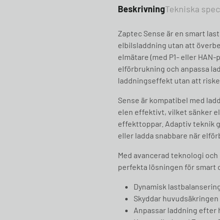
Beskrivning
Tekniska spec
Zaptec Sense är en smart las
elbilsladdning utan att överbe
elmätare (med P1- eller HAN-po
elförbrukning och anpassa la
laddningseffekt utan att riske
Sense är kompatibel med laddb
elen effektivt, vilket sänker
effekttoppar. Adaptiv teknik gö
eller ladda snabbare när elfö
Med avancerad teknologi och 
perfekta lösningen för smart 
Dynamisk lastbalansering
Skyddar huvudsäkringen
Anpassar laddning efter 