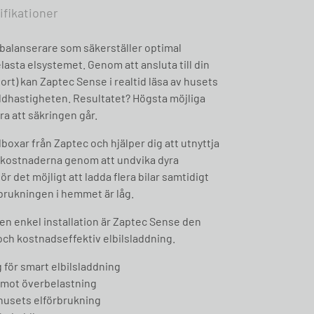
ifikationer
tbalanserare som säkerställer optimal
lasta elsystemet. Genom att ansluta till din
rt) kan Zaptec Sense i realtid läsa av husets
ddhastigheten. Resultatet? Högsta möjliga
ra att säkringen går.
oxar från Zaptec och hjälper dig att utnyttja
 elkostnaderna genom att undvika dyra
r det möjligt att ladda flera bilar samtidigt
rbrukningen i hemmet är låg.
en enkel installation är Zaptec Sense den
och kostnadseffektiv elbilsladdning.
 för smart elbilsladdning
 mot överbelastning
husets elförbrukning