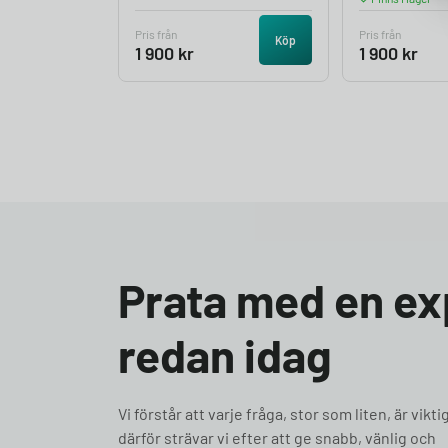
Pris från
Pris från
Köp
1 900
kr
1 900
kr
Prata med en ex
redan idag
Vi förstår att varje fråga, stor som liten, är vikti
därför strävar vi efter att ge snabb, vänlig och