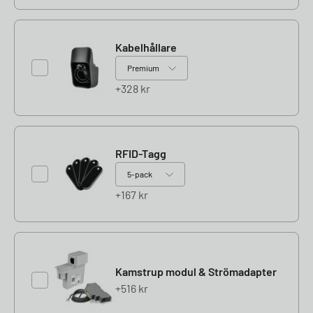
Kabelhållare
328
kr
RFID-Tagg
167
kr
Kamstrup modul & Strömadapter
516
kr