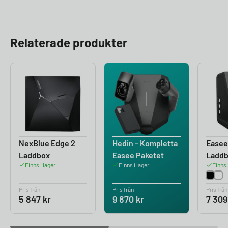
Relaterade produkter
NexBlue Edge 2
Hedin – Kompletta
Easee
Laddbox
Easee Paketet
Ladd
Finns i lager
Finns i lager
Finns 
Pris från
Pris från
Pris från
5 847
kr
9 870
kr
7 30