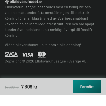
Köpvillkor
Elbilsvaruhuset.se lanserades med en tydlig idé och
vision om att underlätta omställningen till elektrisk
körning för alla! Idag är vi ett av Sveriges snabbast
växande bolag inom laddinfrastrukturen och har hjälpt
kunder över hela landet att smidigt övergå till fossilfri
körning.
Vi är elbilsvaruhuset – allt inom elbilsladdning!
Copyright © 2026 Elbilsvaruhuset.se i Sverige AB.
7 309
kr
Fortsätt
14 368
kr