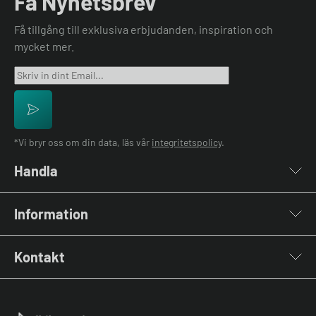
Få Nyhetsbrev
Få tillgång till exklusiva erbjudanden, inspiration och
mycket mer.
*Vi bryr oss om din data, läs vår
integritetspolicy
.
Handla
Laddboxar
Information
Laddkablar
Kabelhållare
Installation
Stolpar & Fästen
Kontakt
Lastbalansering
Portabla Laddare
Grön teknik bidrag
Lastbalanserare
Kontakta oss
Laddbox bäst i test
Övriga tillbehör
Vanliga frågor & svar
Jämför laddboxar