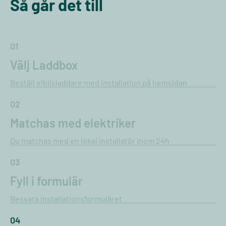
Så går det till
01
Välj Laddbox
Beställ elbilsladdare med installation på hemsidan
02
Matchas med elektriker
Du matchas med en lokal installatör inom 24h
03
Fyll i formulär
Besvara installationsformuläret
04