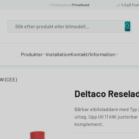
Företagskund
|
Privatkund
4,5 på Trus
Search
Produkter
Installation
Kontakt/Information
kW (CEE)
Deltaco Resela
Bärbar elbilsladdare med Typ 
uttag. Upp till 11 kW, juster
komplement.