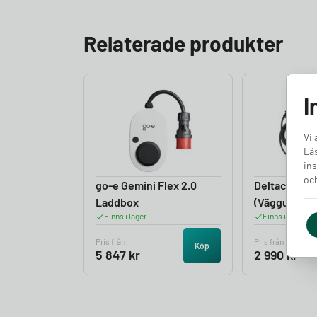
Relaterade produkter
I
Vi 
Läs
ins
och
go-e Gemini Flex 2.0
Deltaco Res
Laddbox
(Vägguttag)
Finns i lager
Finns i lager
Pris från
Pris från
Köp
5 847
kr
2 990
kr