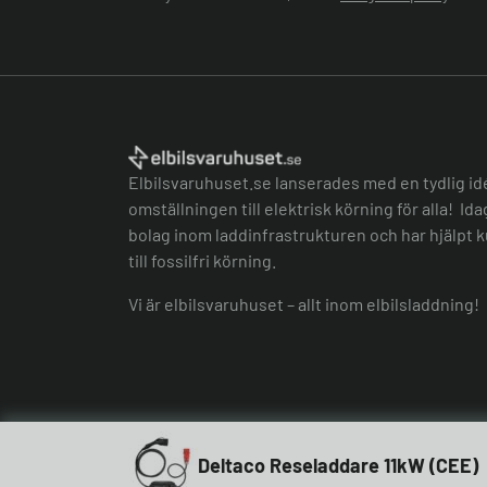
Elbilsvaruhuset.se lanserades med en tydlig id
omställningen till elektrisk körning för alla! Id
bolag inom laddinfrastrukturen och har hjälpt k
till fossilfri körning.
Vi är elbilsvaruhuset – allt inom elbilsladdning!
Deltaco Reseladdare 11kW (CEE)