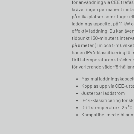
för användning via CEE trefas
kräver ingen permanent install
på olika platser som stugor e
laddningskapacitet på 11 kW 
effektiv laddning. Du kan äve
tidpunkt i 30-minuters interva
på 6 meter (1 m och 5 m), vilke
har en IP44-klassificering fö
Driftstemperaturen sträcker sig
för varierande väderförhållan
Maximal laddningskapacite
Kopplas upp via CEE-utta
Justerbar laddström
IP44-klassificering för 
Driftstemperatur: -25 °C t
Kompatibel med elbilar 