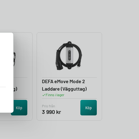
llbar
DEFA eMove Mode 2
gguttag)
Laddare (Vägguttag)
Finns i lager
Pris från
Köp
Köp
3 990
kr