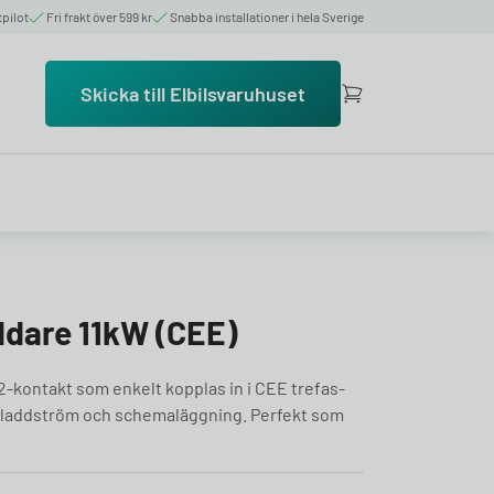
tpilot
Fri frakt över 599 kr
Snabba installationer i hela Sverige
Skicka till Elbilsvaruhuset
ddare 11kW (CEE)
2-kontakt som enkelt kopplas in i CEE trefas-
bar laddström och schemaläggning. Perfekt som