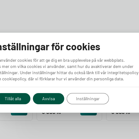
nställningar för cookies
använder cookies för att ge dig en bra upplevelse på vår webbplats.
 mer om vilka cookies vi använder, samt hur du avaktiverar dem under
tällningar. Under inställningar hittar du också länk till vår integritetspolicy
 cookiepolicy, där vi förklarar hur vi använder din personliga data.
eladdare 10A
CTEK NJORD GO
Portabel Stä
Laddbox
Laddare (Vä
Finns i lager
Finns i lager
Tillåt alla
Avvisa
Inställningar
Pris från
Pris från
Köp
Köp
6 803
kr
3 395
kr