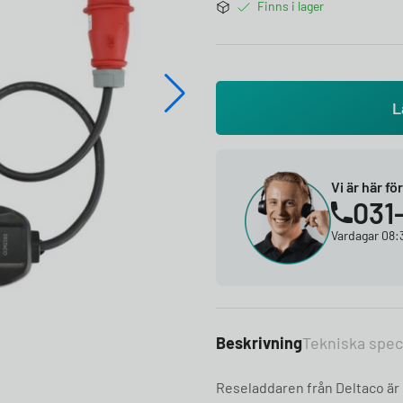
Finns i lager
L
Vi är här fö
031
Vardagar 08:3
Beskrivning
Tekniska spec
Reseladdaren från Deltaco är 