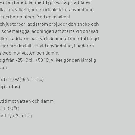
-uttag för elbilar med Typ 2-uttag. Laddaren
ation, vilket gör den idealisk för användning
ller arbetsplatser. Med en maximal
och justerbar laddström erbjuder den snabb och
n schemalägga laddningen att starta vid önskad
ller. Laddaren har två kablar med en total längd
t ger bra flexibilitet vid användning. Laddaren
r skydd mot vatten och damm.
 från -25 °C till +50 °C, vilket gör den lämplig
den.
t: 11 kW (16 A, 3-fas)
g (trefas)
skydd mot vatten och damm
ill +50 °C
med Typ-2-uttag