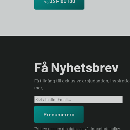
031-180 180
Få Nyhetsbrev
Få tillgång till exklusiva erbjudanden, inspirat
mer.
Prenumerera
*Vi bryr oss om din data, läs vår
integritetspolicy
.