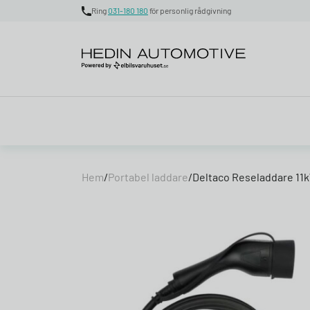
Ring
031-180 180
för personlig rådgivning
Skip to content
Hem
/
Portabel laddare
/
Deltaco Reseladdare 11