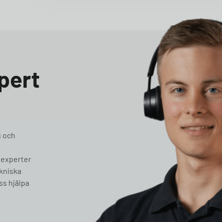
pert
g och
 experter
ekniska
ss hjälpa