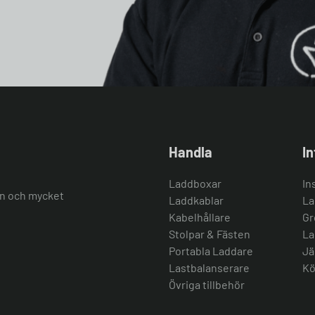
Handla
I
Laddboxar
In
ion och mycket
Laddkablar
La
Kabelhållare
Gr
Stolpar & Fästen
La
Portabla Laddare
Jä
Lastbalanserare
Kö
Övriga tillbehör