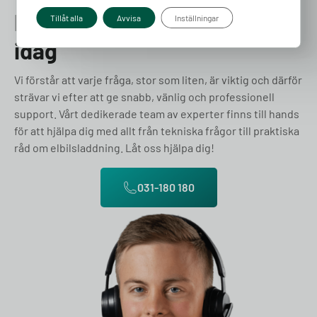
Prata med en expert redan
Tillåt alla
Avvisa
Inställningar
idag
Vi förstår att varje fråga, stor som liten, är viktig och därför
strävar vi efter att ge snabb, vänlig och professionell
support. Vårt dedikerade team av experter finns till hands
för att hjälpa dig med allt från tekniska frågor till praktiska
råd om elbilsladdning. Låt oss hjälpa dig!
031-180 180