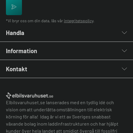
*Vi bryr oss om din data, läs vår
integritetspolicy
.
Handla
Laddboxar
Information
Laddkablar
Kabelhållare
Installation
Stolpar & Fästen
Kontakt
Lastbalansering
Portabla Laddare
Grön teknik bidrag
Lastbalanserare
Kontakta oss
Laddbox bäst i test
Övriga tillbehör
Vanliga frågor & svar
Jämför laddboxar
Köpvillkor
Elbilsvaruhuset.se lanserades med en tydlig idé och
vision om att underlätta omställningen till elektrisk
körning för alla! Idag är vi ett av Sveriges snabbast
växande bolag inom laddinfrastrukturen och har hjälpt
kunder över hela landet att smidigt övergå till fossilfri