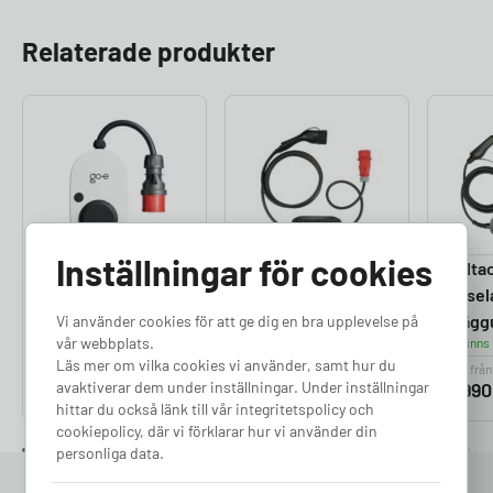
Relaterade produkter
Inställningar för cookies
go-e Gemini Flex
Deltaco
Delta
2.0 Laddbox
Reseladdare 11kW
Resel
Finns i lager
(CEE)
(Vägg
Vi använder cookies för att ge dig en bra upplevelse på
vår webbplats.
Finns i lager
Finns 
Läs mer om vilka cookies vi använder, samt hur du
Pris från
Pris från
Pris från
5 847
avaktiverar dem under inställningar. Under inställningar
kr
5 450
kr
2 99
hittar du också länk till vår integritetspolicy och
cookiepolicy, där vi förklarar hur vi använder din
personliga data.