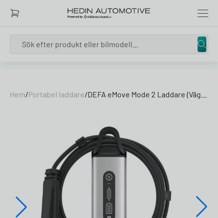
Search
Skip to content
Hem
/
Portabel laddare
/
DEFA eMove Mode 2 Laddare (Vägguttag)