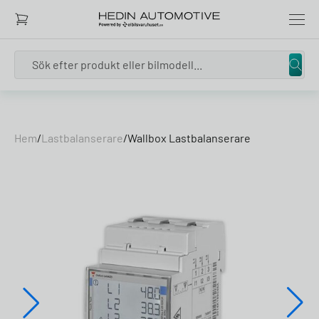
Search
Skip to content
Hem
/
Lastbalanserare
/
Wallbox Lastbalanserare