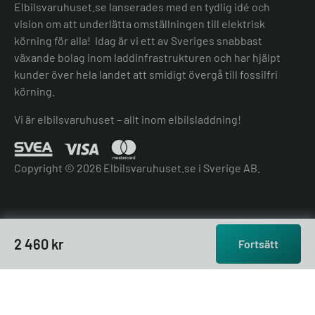
Elbilsvaruhuset.se lanserades med en tydlig idé och
vision om att underlätta omställningen till elektrisk
körning för alla! Idag är vi ett av Sveriges snabbast
växande bolag inom laddinfrastrukturen och har hjälpt
kunder över hela landet att smidigt övergå till fossilfri
körning.
Vi är elbilsvaruhuset – allt inom elbilsladdning!
Copyright © 2026 Elbilsvaruhuset.se i Sverige AB.
2 460
kr
Fortsätt