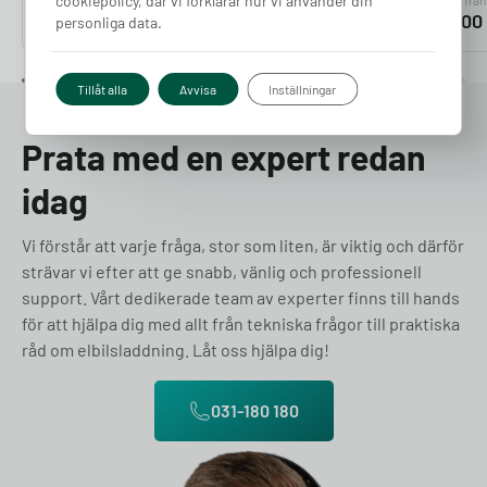
cookiepolicy, där vi förklarar hur vi använder din
Pris från
Pris från
Pris från
1 900
kr
1 900
kr
1 900
personliga data.
Tillåt alla
Avvisa
Inställningar
Prata med en expert redan
idag
Vi förstår att varje fråga, stor som liten, är viktig och därför
strävar vi efter att ge snabb, vänlig och professionell
support. Vårt dedikerade team av experter finns till hands
för att hjälpa dig med allt från tekniska frågor till praktiska
råd om elbilsladdning. Låt oss hjälpa dig!
031-180 180