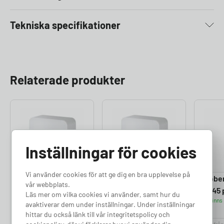
Tekniska specifikationer
Relaterade produkter
Inställningar för cookies
Vi använder cookies för att ge dig en bra upplevelse på
Zaptec Sense –
Zaptec Sense –
Tibber
vår webbplats.
RJ45 port
RJ12 port
RJ45 
Läs mer om vilka cookies vi använder, samt hur du
Finns i lager
Finns i lager
Finns 
avaktiverar dem under inställningar. Under inställningar
hittar du också länk till vår integritetspolicy och