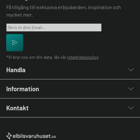
Få tillgång till exklusiva erbjudanden, inspiration och
mycket mer.
*Vi bryr oss om din data, läs vår
integritetspolicy
.
Handla
Laddboxar
Information
Laddkablar
Kabelhållare
Installation
Stolpar & Fästen
Kontakt
Lastbalansering
Portabla Laddare
Grön teknik bidrag
Lastbalanserare
Kontakta oss
Laddbox bäst i test
Övriga tillbehör
Vanliga frågor & svar
Jämför laddboxar
Köpvillkor