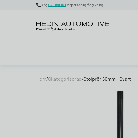
Ring
031-180 180
för personlig rådgivning
Skip to content
Hem
/
Okategoriserad
/
Stolprör 60mm – Svart