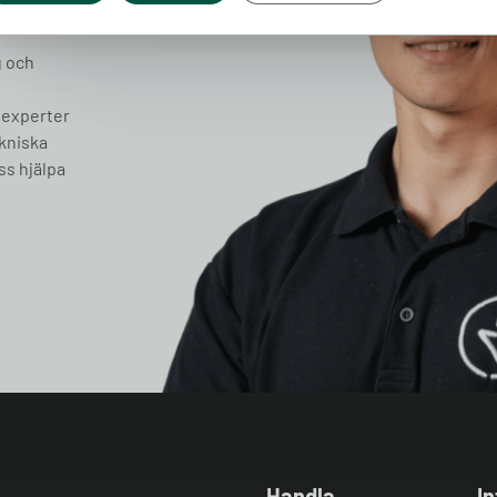
g och
 experter
ekniska
ss hjälpa
Handla
I