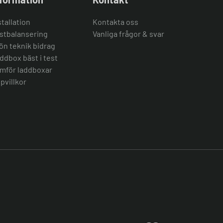
stallation
Kontakta oss
stbalansering
Vanliga frågor & svar
ön teknik bidrag
ddbox bäst i test
mför laddboxar
pvillkor