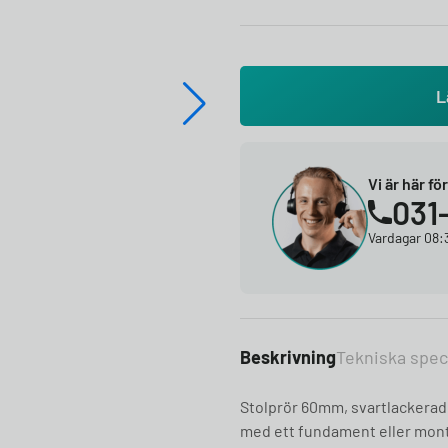
L
Vi är här fö
031
Vardagar 08:3
Beskrivning
Tekniska spec
Stolprör 60mm, svartlackerad.
med ett fundament eller monte