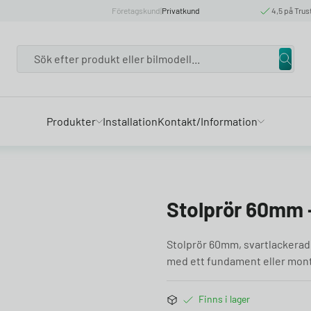
Företagskund
|
Privatkund
4,5 på Trus
Search
Produkter
Installation
Kontakt/Information
Stolprör 60mm 
Stolprör 60mm, svartlackerad.
med ett fundament eller monte
Finns i lager