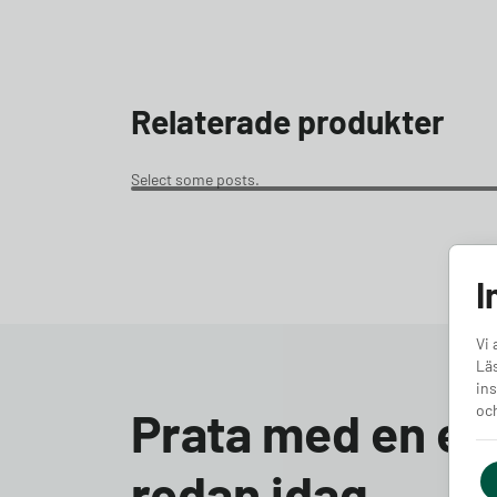
Relaterade produkter
Select some posts.
I
Vi 
Läs
ins
och
Prata med en ex
redan idag