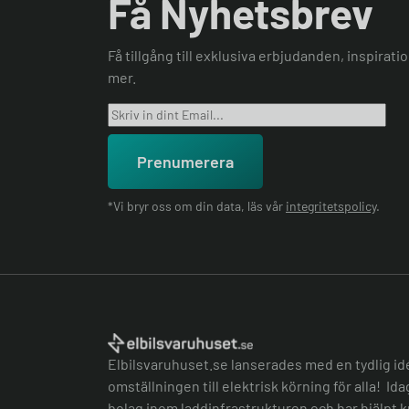
Få Nyhetsbrev
Få tillgång till exklusiva erbjudanden, inspirat
mer.
Prenumerera
*Vi bryr oss om din data, läs vår
integritetspolicy
.
Elbilsvaruhuset.se lanserades med en tydlig id
omställningen till elektrisk körning för alla! Id
bolag inom laddinfrastrukturen och har hjälpt k