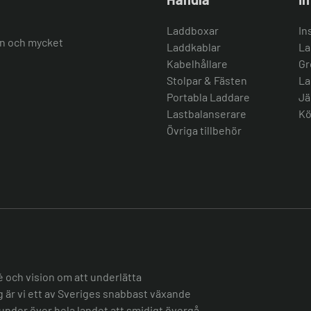
Laddboxar
In
ion och mycket
Laddkablar
La
Kabelhållare
Gr
Stolpar & Fästen
La
Portabla Laddare
Jä
Lastbalanserare
Kö
Övriga tillbehör
é och vision om att underlätta
ag är vi ett av Sveriges snabbast växande
under över hela landet att smidigt övergå