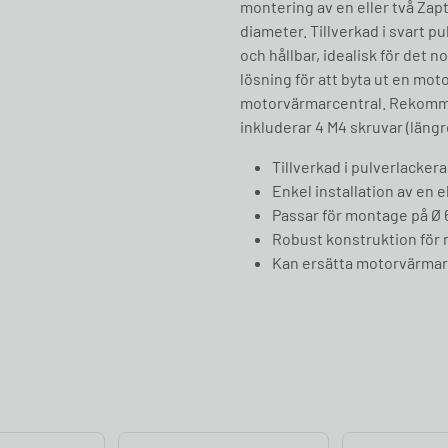
montering av en eller två Za
diameter. Tillverkad i svart p
och hållbar, idealisk för det n
lösning för att byta ut en moto
motorvärmarcentral. Rekomm
inkluderar 4 M4 skruvar (längr
Tillverkad i pulverlacker
Enkel installation av en 
Passar för montage på Ø 
Robust konstruktion för 
Kan ersätta motorvärmar