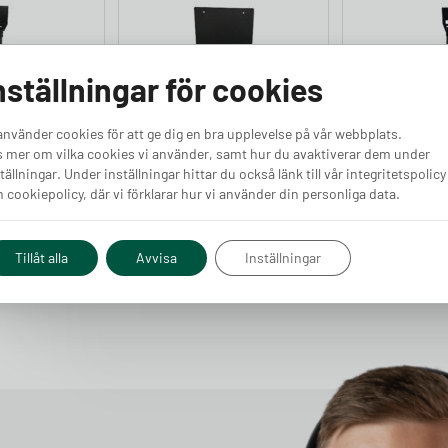
nställningar för cookies
använder cookies för att ge dig en bra upplevelse på vår webbplats.
e 2
NexBlue Edge 2
Easee Ladds
 mer om vilka cookies vi använder, samt hur du avaktiverar dem under
Finns i lager
Stolpfäste
tällningar. Under inställningar hittar du också länk till vår integritetspolicy
Finns i lager
 cookiepolicy, där vi förklarar hur vi använder din personliga data.
Pris från
Pris från
Köp
Köp
846
kr
3 220
kr
Tillåt alla
Avvisa
Inställningar