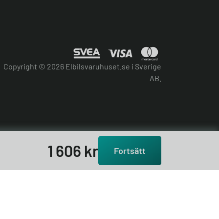
Copyright © 2026 Elbilsvaruhuset.se i Sverige
AB.
1 606
kr
Fortsätt