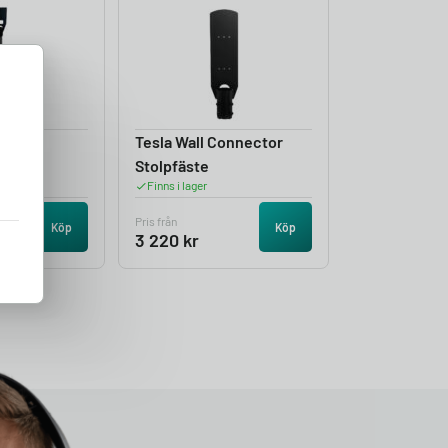
tolpe
Tesla Wall Connector
Stolpfäste
Finns i lager
Pris från
Köp
Köp
3 220
kr