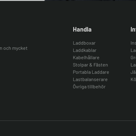
Handla
I
Laddboxar
In
ion och mycket
Laddkablar
La
Kabelhållare
Gr
Stolpar & Fästen
La
Portabla Laddare
Jä
Lastbalanserare
Kö
Övriga tillbehör