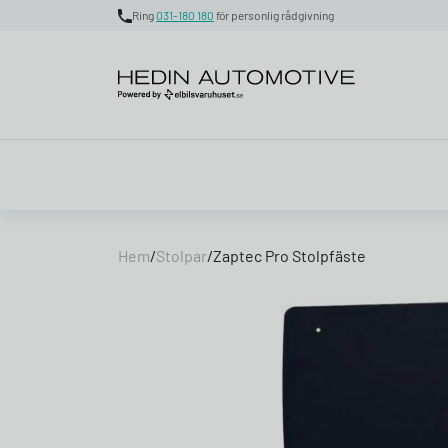
Ring
031-180 180
för personlig rådgivning
Skip to content
Hem
/
Stolpar
/
Zaptec Pro Stolpfäste