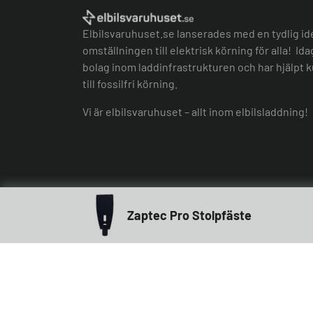
Elbilsvaruhuset.se lanserades med en tydlig id
omställningen till elektrisk körning för alla! Id
bolag inom laddinfrastrukturen och har hjälpt k
till fossilfri körning.
Vi är elbilsvaruhuset – allt inom elbilsladdning!
Zaptec Pro Stolpfäste