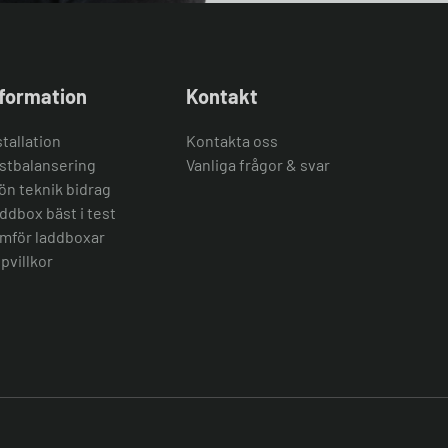
nformation
Kontakt
stallation
Kontakta oss
stbalansering
Vanliga frågor & svar
ön teknik bidrag
ddbox bäst i test
mför laddboxar
pvillkor