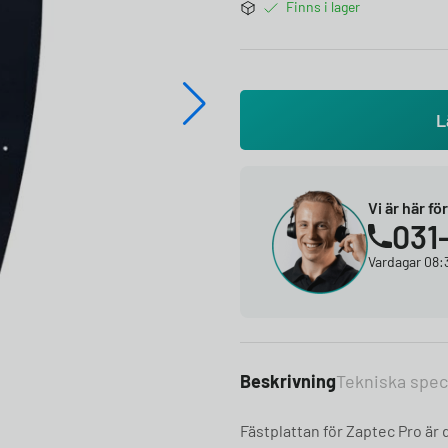
Finns i lager
L
Vi är här fö
031
Vardagar 08:3
Beskrivning
Tekniska spec
Fästplattan för Zaptec Pro är d