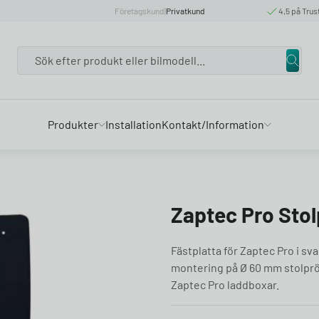
Företagskund
|
Privatkund
4,5 på Trus
Search
Produkter
Installation
Kontakt/Information
Zaptec Pro Stol
Fästplatta för Zaptec Pro i sv
montering på Ø 60 mm stolprör.
Zaptec Pro laddboxar.