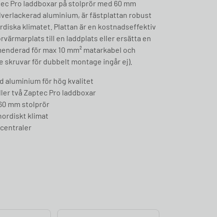
ptec Pro laddboxar på stolprör med 60 mm
ulverlackerad aluminium, är fästplattan robust
ordiska klimatet. Plattan är en kostnadseffektiv
rvärmarplats till en laddplats eller ersätta en
enderad för max 10 mm² matarkabel och
e skruvar för dubbelt montage ingår ej).
ad aluminium för hög kvalitet
eller två Zaptec Pro laddboxar
60 mm stolprör
nordiskt klimat
centraler