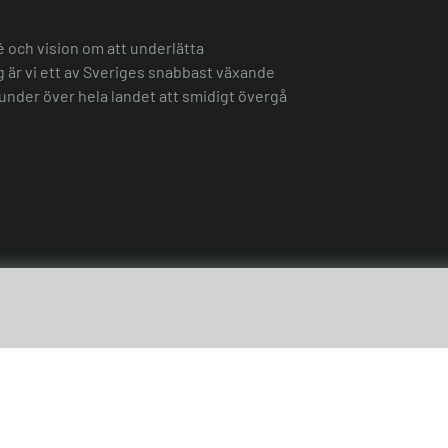
é och vision om att underlätta
ag är vi ett av Sveriges snabbast växande
under över hela landet att smidigt övergå