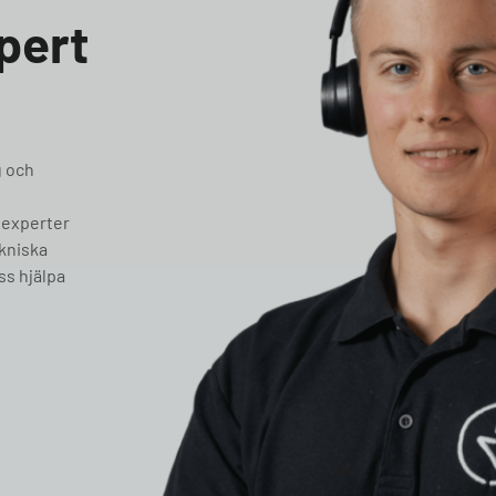
pert
g och
 experter
ekniska
ss hjälpa