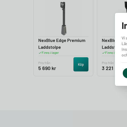
I
Vi 
NexBlue Edge Premium
NexBlue Edg
Läs
Laddstolpe
Laddstolpe
ins
Finns i lager
Finns i lager
och
Pris från
Pris från
Köp
5 690
kr
3 221
kr