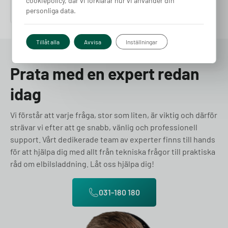
cookiepolicy, där vi förklarar hur vi använder din
Pris från
4 865
kr
personliga data.
Tillåt alla
Avvisa
Inställningar
Prata med en expert redan
idag
Vi förstår att varje fråga, stor som liten, är viktig och därför
strävar vi efter att ge snabb, vänlig och professionell
support. Vårt dedikerade team av experter finns till hands
för att hjälpa dig med allt från tekniska frågor till praktiska
råd om elbilsladdning. Låt oss hjälpa dig!
031-180 180