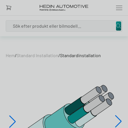
Search
Skip to content
Hem
/
Standard Installation
/
Standardinstallation