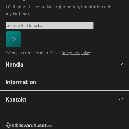
Få tillgång till exklusiva erbjudanden, inspiration och
mycket mer.
*Vi bryr oss om din data, läs vår
integritetspolicy
.
Handla
Laddboxar
Information
Laddkablar
Kabelhållare
Installation
Stolpar & Fästen
Kontakt
Lastbalansering
Portabla Laddare
Grön teknik bidrag
Lastbalanserare
Kontakta oss
Laddbox bäst i test
Övriga tillbehör
Vanliga frågor & svar
Jämför laddboxar
Köpvillkor