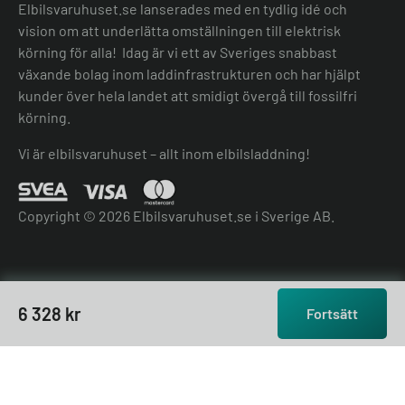
Elbilsvaruhuset.se lanserades med en tydlig idé och
vision om att underlätta omställningen till elektrisk
körning för alla! Idag är vi ett av Sveriges snabbast
växande bolag inom laddinfrastrukturen och har hjälpt
kunder över hela landet att smidigt övergå till fossilfri
körning.
Vi är elbilsvaruhuset – allt inom elbilsladdning!
Copyright © 2026 Elbilsvaruhuset.se i Sverige AB.
6 328
kr
Fortsätt