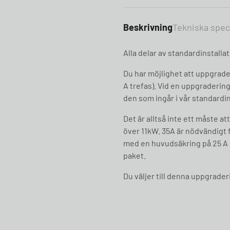
Beskrivning
Tekniska spec
Alla delar av standardinstalla
Du har möjlighet att uppgrade
A trefas). Vid en uppgraderin
den som ingår i vår standardin
Det är alltså inte ett måste at
över 11kW. 35A är nödvändigt 
med en huvudsäkring på 25 A 
paket.
Du väljer till denna uppgrade