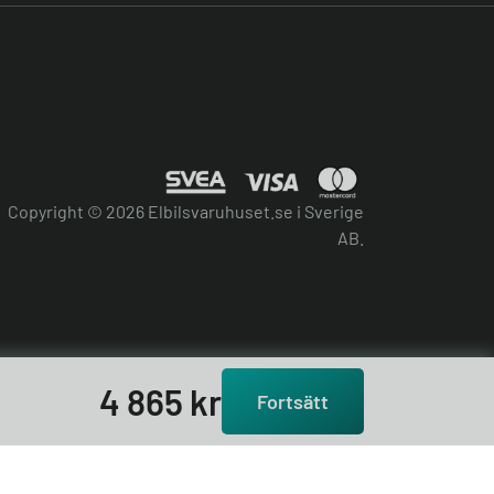
Copyright © 2026 Elbilsvaruhuset.se i Sverige
AB.
4 865
kr
Fortsätt