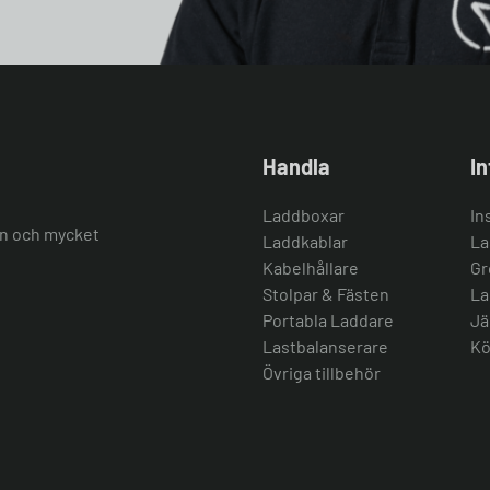
Handla
I
Laddboxar
In
ion och mycket
Laddkablar
La
Kabelhållare
Gr
Stolpar & Fästen
La
Portabla Laddare
Jä
Lastbalanserare
Kö
Övriga tillbehör