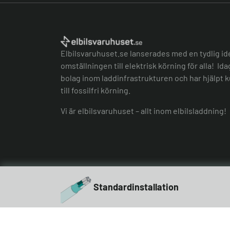
Elbilsvaruhuset.se lanserades med en tydlig id
omställningen till elektrisk körning för alla! Id
bolag inom laddinfrastrukturen och har hjälpt k
till fossilfri körning.
Vi är elbilsvaruhuset – allt inom elbilsladdning!
Standardinstallation