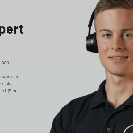
pert
g och
 experter
ekniska
ss hjälpa