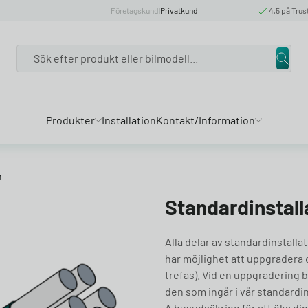
Företagskund
|
Privatkund
4,5 på Trus
Search
Produkter
Installation
Kontakt/Information
n
Standardinstall
Alla delar av standardinstalla
har möjlighet att uppgradera o
trefas). Vid en uppgradering 
den som ingår i vår standardins
A huvudsäkring för att öka din