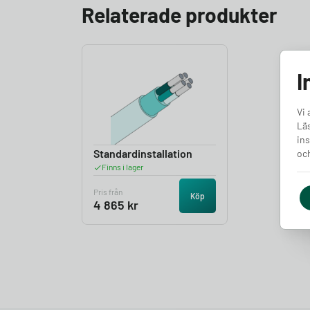
Relaterade produkter
I
Vi 
Läs
ins
Standardinstallation
och
Finns i lager
Pris från
Köp
4 865
kr