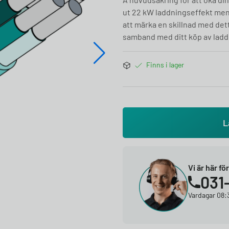
ut 22 kW laddningseffekt me
att märka en skillnad med dett
samband med ditt köp av ladd
Finns i lager
L
Vi är här fö
031
Vardagar 08:3