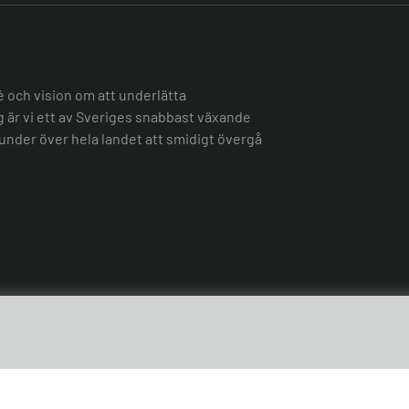
é och vision om att underlätta
ag är vi ett av Sveriges snabbast växande
under över hela landet att smidigt övergå