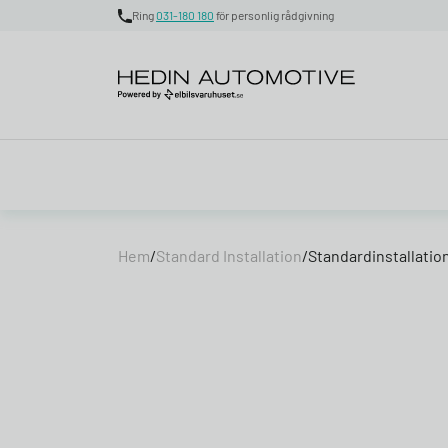
Ring
031-180 180
för personlig rådgivning
Skip to content
Hem
/
Standard Installation
/
Standardinstallatio