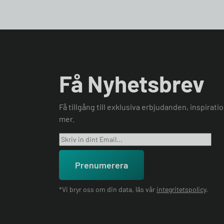
Få Nyhetsbrev
Få tillgång till exklusiva erbjudanden, inspirat
mer.
Prenumerera
*Vi bryr oss om din data, läs vår
integritetspolicy
.