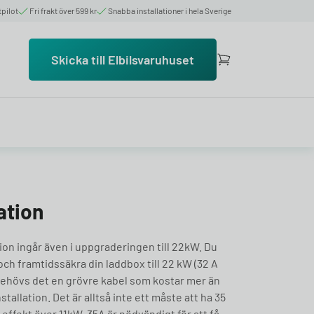
tpilot
Fri frakt över 599 kr
Snabba installationer i hela Sverige
Skicka till Elbilsvaruhuset
ation
tion ingår även i uppgraderingen till 22kW. Du
ch framtidssäkra din laddbox till 22 kW (32 A
behövs det en grövre kabel som kostar mer än
tallation. Det är alltså inte ett måste att ha 35
 effekt över 11kW. 35A är nödvändigt för att få