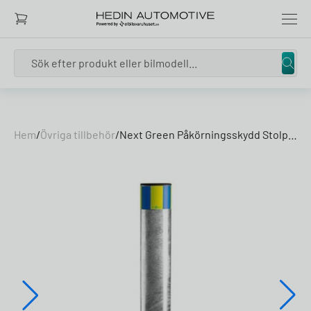
Search
Skip to content
Hem
/
Övriga tillbehör
/
Next Green Påkörningsskydd Stolpe 108-750mm