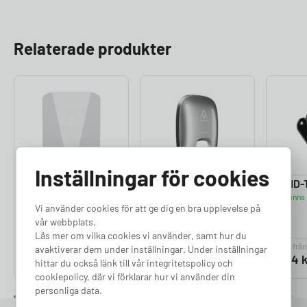
Relaterade produkter
Inställningar för cookies
Easee Charge
Charge Amps Luna
RFID-
Finns 
Frontkåpa
Frontkåpa
Vi använder cookies för att ge dig en bra upplevelse på
Finns i lager
Finns i lager
vår webbplats.
Läs mer om vilka cookies vi använder, samt hur du
Pris från
Pris från
Pris från
avaktiverar dem under inställningar. Under inställningar
570
kr
1 190
kr
334
k
hittar du också länk till vår integritetspolicy och
cookiepolicy, där vi förklarar hur vi använder din
personliga data.