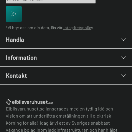
*Vi bryr oss om din data, läs vår
integritetspolicy
.
Handla
Laddboxar
Information
Laddkablar
Kabelhållare
Installation
Stolpar & Fästen
Kontakt
Lastbalansering
Portabla Laddare
Grön teknik bidrag
Lastbalanserare
Kontakta oss
Laddbox bäst i test
Övriga tillbehör
Vanliga frågor & svar
Jämför laddboxar
Köpvillkor
Elbilsvaruhuset.se lanserades med en tydlig idé och
vision om att underlätta omställningen till elektrisk
körning för alla! Idag är vi ett av Sveriges snabbast
växande bolag inom laddinfrastrukturen och har hjälpt