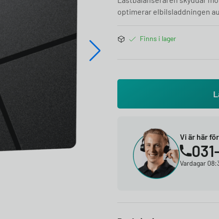
optimerar elbilsladdningen au
Finns i lager
L
Vi är här fö
031
Vardagar 08:3