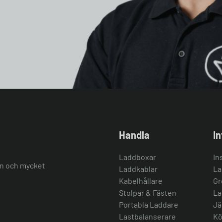
Handla
I
Laddboxar
In
ion och mycket
Laddkablar
La
Kabelhållare
Gr
Stolpar & Fästen
La
Portabla Laddare
Jä
Lastbalanserare
Kö