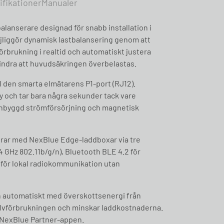
ifikationer
Manualer
alanserare designad för snabb installation i
liggör dynamisk lastbalansering genom att
örbrukning i realtid och automatiskt justera
hindra att huvudsäkringen överbelastas.
ll den smarta elmätarens P1-port (RJ12).
ay och tar bara några sekunder tack vare
inbyggd strömförsörjning och magnetisk
ar med NexBlue Edge-laddboxar via tre
4 GHz 802.11b/g/n), Bluetooth BLE 4.2 för
 för lokal radiokommunikation utan
n automatiskt med överskottsenergi från
jälvförbrukningen och minskar laddkostnaderna.
 NexBlue Partner-appen.​