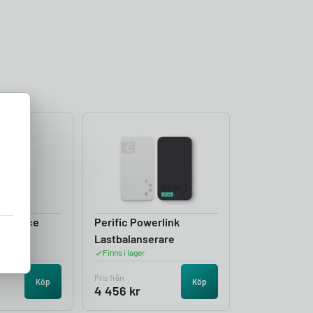
 Balance
Perific Powerlink
rare
Lastbalanserare
Finns i lager
Pris från
Köp
Köp
4 456
kr