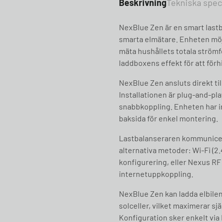
Beskrivning
Tekniska spec
NexBlue Zen är en smart lastb
smarta elmätare. Enheten möj
mäta hushållets totala strömf
laddboxens effekt för att för
NexBlue Zen ansluts direkt ti
Installationen är plug-and-pl
snabbkoppling. Enheten har 
baksida för enkel montering.​
Lastbalanseraren kommunicer
alternativa metoder: Wi-Fi (2.
konfigurering, eller Nexus RF
internetuppkoppling.
NexBlue Zen kan ladda elbile
solceller, vilket maximerar s
Konfiguration sker enkelt via