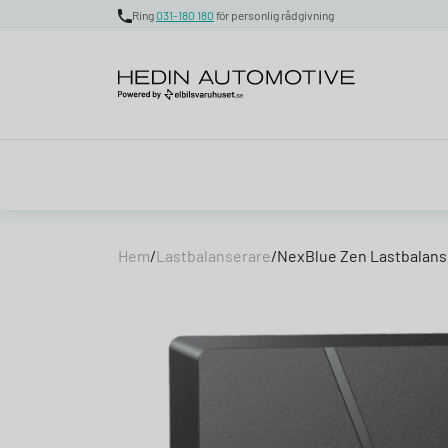
Ring
031-180 180
för personlig rådgivning
Skip to content
Hem
/
Lastbalanserare
/
NexBlue Zen Lastbalans