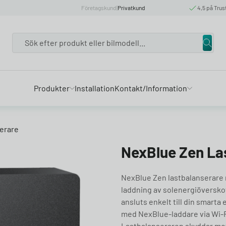
Företagskund
|
Privatkund
4,5 på Trus
Search
Produkter
Installation
Kontakt/Information
erare
NexBlue Zen La
NexBlue Zen lastbalanserare 
laddning av solenergiöversk
ansluts enkelt till din smart
med NexBlue-laddare via Wi-Fi
Lastbalanseraren skyddar mo