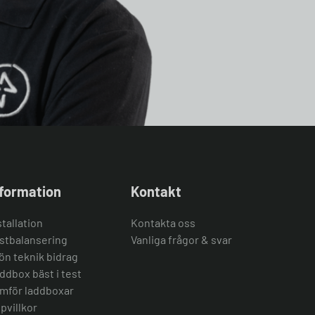
nformation
Kontakt
stallation
Kontakta oss
stbalansering
Vanliga frågor & svar
ön teknik bidrag
ddbox bäst i test
mför laddboxar
pvillkor