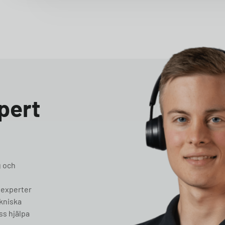
pert
g och
 experter
ekniska
ss hjälpa