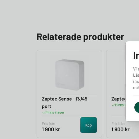
Relaterade produkter
I
Vi 
Läs
ins
och
Zaptec Sense – RJ45
Zaptec Sense
Finns i lager
port
Finns i lager
Pris från
Pris från
Köp
1 900
kr
1 900
kr