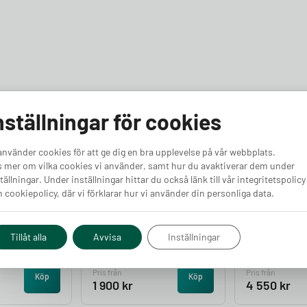
nställningar för cookies
använder cookies för att ge dig en bra upplevelse på vår webbplats.
 mer om vilka cookies vi använder, samt hur du avaktiverar dem under
tällningar. Under inställningar hittar du också länk till vår integritetspolicy
 cookiepolicy, där vi förklarar hur vi använder din personliga data.
 – RJ12 port
Tibber Pulse – RJ45 port
GARO Entity
Finns i lager
Lastbalanse
Tillåt alla
Avvisa
Inställningar
Finns i lager
Pris från
Pris från
Köp
Köp
1 900
kr
4 550
kr