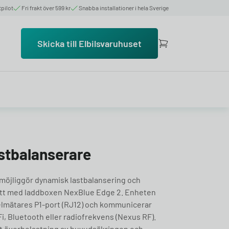
tpilot
Fri frakt över 599 kr
Snabba installationer i hela Sverige
Skicka till Elbilsvaruhuset
stbalanserare
möjliggör dynamisk lastbalansering och
ott med laddboxen NexBlue Edge 2. Enheten
a elmätares P1-port (RJ12) och kommunicerar
, Bluetooth eller radiofrekvens (Nexus RF).
t överbelastning av huvudsäkringen och