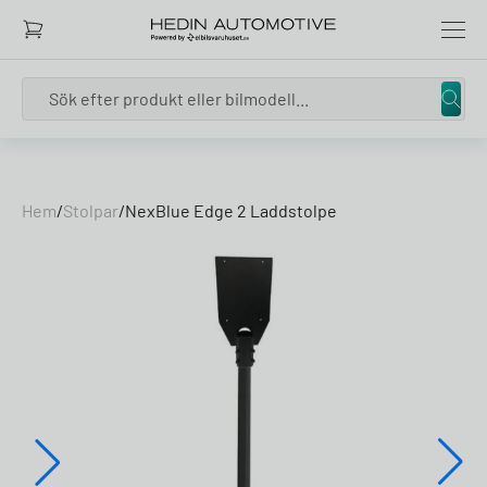
Search
Skip to content
Hem
/
Stolpar
/
NexBlue Edge 2 Laddstolpe