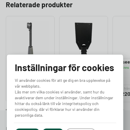
Relaterade produkter
NexBlue Edge
NexBlue Edge 2
Easee
Inställningar för cookies
Finns 
Premium
Stolpfäste
Finns i lager
Laddstolpe
Vi använder cookies för att ge dig en bra upplevelse på
Finns i lager
vår webbplats.
Pris från
Pris från
Pris från
Läs mer om vilka cookies vi använder, samt hur du
5 690
kr
846
kr
3 22
avaktiverar dem under inställningar. Under inställningar
hittar du också länk till vår integritetspolicy och
cookiepolicy, där vi förklarar hur vi använder din
personliga data.