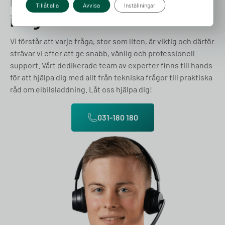
Prata med en expert redan
Tillåt alla
Avvisa
Inställningar
idag
Vi förstår att varje fråga, stor som liten, är viktig och därför
strävar vi efter att ge snabb, vänlig och professionell
support. Vårt dedikerade team av experter finns till hands
för att hjälpa dig med allt från tekniska frågor till praktiska
råd om elbilsladdning. Låt oss hjälpa dig!
031-180 180