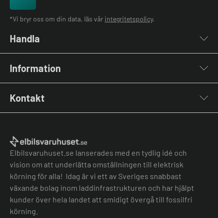
*Vi bryr oss om din data, läs vår
integritetspolicy
.
Handla
Laddboxar
Information
Laddkablar
Kabelhållare
Installation
Stolpar & Fästen
Kontakt
Lastbalansering
Portabla Laddare
Grön teknik bidrag
Lastbalanserare
Kontakta oss
Laddbox bäst i test
Övriga tillbehör
Vanliga frågor & svar
Jämför laddboxar
Köpvillkor
Elbilsvaruhuset.se lanserades med en tydlig idé och
vision om att underlätta omställningen till elektrisk
körning för alla! Idag är vi ett av Sveriges snabbast
växande bolag inom laddinfrastrukturen och har hjälpt
kunder över hela landet att smidigt övergå till fossilfri
körning.