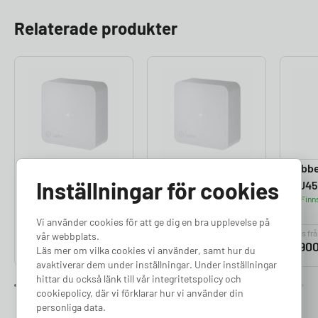
Relaterade produkter
Zaptec Sense –
Zaptec Sense –
Tibbe
Inställningar för cookies
RJ45 port
RJ12 port
RJ45
Finns i lager
Finns i lager
Finns
Vi använder cookies för att ge dig en bra upplevelse på
Pris från
Pris från
Pris fr
vår webbplats.
1 900
kr
1 900
kr
1 90
Läs mer om vilka cookies vi använder, samt hur du
avaktiverar dem under inställningar. Under inställningar
hittar du också länk till vår integritetspolicy och
cookiepolicy, där vi förklarar hur vi använder din
personliga data.