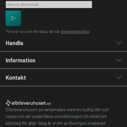
*Vi bryr oss om din data, läs vår
integritetspolicy
.
Handla
Laddboxar
Information
Laddkablar
Kabelhållare
Installation
Stolpar & Fästen
Kontakt
Lastbalansering
Portabla Laddare
Grön teknik bidrag
Lastbalanserare
Kontakta oss
Laddbox bäst i test
Övriga tillbehör
Vanliga frågor & svar
Jämför laddboxar
Köpvillkor
Elbilsvaruhuset.se lanserades med en tydlig idé och
vision om att underlätta omställningen till elektrisk
körning för alla! Idag är vi ett av Sveriges snabbast