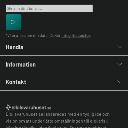
*Vi bryr oss om din data, läs vår
integritetspolicy
.
Handla
Laddboxar
Information
Laddkablar
Kabelhållare
Installation
Stolpar & Fästen
Kontakt
Lastbalansering
Portabla Laddare
Grön teknik bidrag
Lastbalanserare
Kontakta oss
Laddbox bäst i test
Övriga tillbehör
Vanliga frågor & svar
Jämför laddboxar
Köpvillkor
Elbilsvaruhuset.se lanserades med en tydlig idé och
vision om att underlätta omställningen till elektrisk
körning för alla! Idag är vi ett av Sveriges snabbast