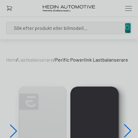
Search
Skip to content
Hem
/
Lastbalanserare
/
Perific Powerlink Lastbalanserare