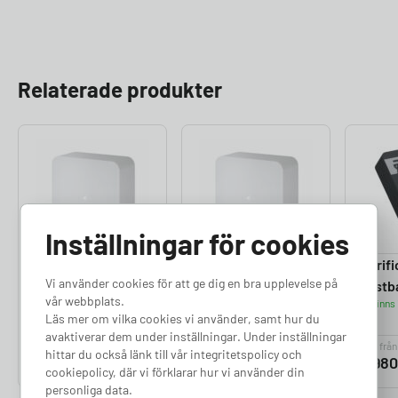
Relaterade produkter
Inställningar för cookies
Zaptec Sense –
Zaptec Sense –
Perifi
Vi använder cookies för att ge dig en bra upplevelse på
RJ12 port
RJ45 port
Lastb
vår webbplats.
Finns i lager
Finns i lager
Finns 
Läs mer om vilka cookies vi använder, samt hur du
avaktiverar dem under inställningar. Under inställningar
Pris från
Pris från
Pris från
hittar du också länk till vår integritetspolicy och
1 900
kr
1 900
kr
3 98
cookiepolicy, där vi förklarar hur vi använder din
personliga data.