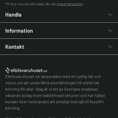
*Vi bryr oss om din data, läs vår
integritetspolicy
.
Handla
Laddboxar
Information
Laddkablar
Kabelhållare
Installation
Stolpar & Fästen
Kontakt
Lastbalansering
Portabla Laddare
Grön teknik bidrag
Lastbalanserare
Kontakta oss
Laddbox bäst i test
Övriga tillbehör
Vanliga frågor & svar
Jämför laddboxar
Köpvillkor
Elbilsvaruhuset.se lanserades med en tydlig idé och
vision om att underlätta omställningen till elektrisk
körning för alla! Idag är vi ett av Sveriges snabbast
växande bolag inom laddinfrastrukturen och har hjälpt
kunder över hela landet att smidigt övergå till fossilfri
körning.