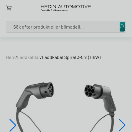
Search
Skip to content
Hem
/
Laddkablar
/
Laddkabel Spiral 3-5m (11kW)