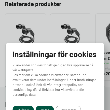
Relaterade produkter
Inställningar för cookies
Laddkabel 5-20m
Laddkabel 5-20m
Easee
(22kW)
(11kW)
7,5m 
Finns i lager
Finns i lager
Finns 
Vi använder cookies för att ge dig en bra upplevelse på
Pris från
Pris från
Pris från
vår webbplats.
2 832
kr
2 260
kr
3 42
Läs mer om vilka cookies vi använder, samt hur du
avaktiverar dem under inställningar. Under inställningar
hittar du också länk till vår integritetspolicy och
cookiepolicy, där vi förklarar hur vi använder din
personliga data.
Prata med en expert redan
Tillåt alla
Avvisa
Inställningar