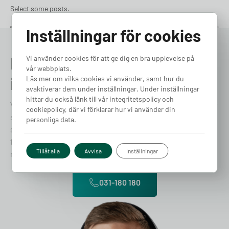
Select some posts.
Inställningar för cookies
Prata med en expert redan
Vi använder cookies för att ge dig en bra upplevelse på
vår webbplats.
idag
Läs mer om vilka cookies vi använder, samt hur du
avaktiverar dem under inställningar. Under inställningar
hittar du också länk till vår integritetspolicy och
Vi förstår att varje fråga, stor som liten, är viktig och därför
cookiepolicy, där vi förklarar hur vi använder din
strävar vi efter att ge snabb, vänlig och professionell
personliga data.
support. Vårt dedikerade team av experter finns till hands
för att hjälpa dig med allt från tekniska frågor till praktiska
Tillåt alla
Avvisa
Inställningar
råd om elbilsladdning. Låt oss hjälpa dig!
031-180 180