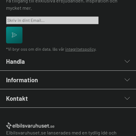
Få tillgång till exklusiva erbjudanden, inspiration och
mycket mer.
*Vi bryr oss om din data, läs vår
integritetspolicy
.
Handla
Laddboxar
Information
Laddkablar
Kabelhållare
Installation
Stolpar & Fästen
Kontakt
Lastbalansering
Portabla Laddare
Grön teknik bidrag
Lastbalanserare
Kontakta oss
Laddbox bäst i test
Övriga tillbehör
Vanliga frågor & svar
Jämför laddboxar
Köpvillkor
Elbilsvaruhuset.se lanserades med en tydlig idé och