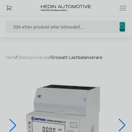
Search
Skip to content
Hem
/
Okategoriserad
/
Growatt Lastbalanserare