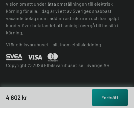
vision om att underlätta omställningen till elektrisk
körning för alla! Idag är vi ett av Sveriges snabbast
växande bolag inom laddinfrastrukturen och har hjälpt
kunder över hela landet att smidigt övergå till fossilfri
körning.
Vi är elbilsvaruhuset – allt inom elbilsladdning!
Copyright © 2026 Elbilsvaruhuset.se i Sverige AB.
4 602
kr
Fortsätt