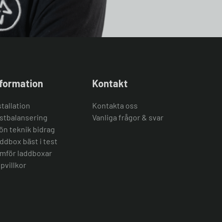
nformation
Kontakt
stallation
Kontakta oss
stbalansering
Vanliga frågor & svar
ön teknik bidrag
ddbox bäst i test
mför laddboxar
pvillkor