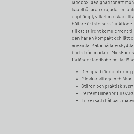
laddbox, designad för att mon
kabelhållaren erbjuder en enke
upphängd, vilket minskar slit
hållare är inte bara funktionel
till ett stilrent komplement til
den har en kompakt och lätt 
använda. Kabelhållare skyddar
borta från marken. Minskar ri
förlänger laddkabelns livslän
Designad för montering p
Minskar slitage och ökar 
Stilren och praktisk svar
Perfekt tillbehör till GA
Tillverkad i hållbart mater