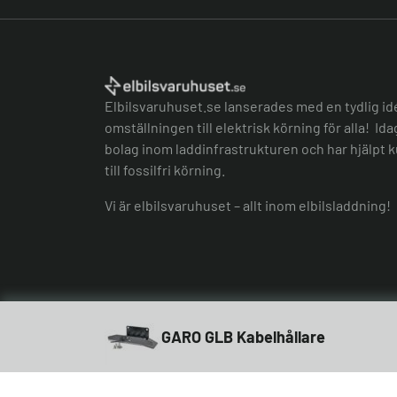
Elbilsvaruhuset.se lanserades med en tydlig id
omställningen till elektrisk körning för alla! Id
bolag inom laddinfrastrukturen och har hjälpt k
till fossilfri körning.
Vi är elbilsvaruhuset – allt inom elbilsladdning!
GARO GLB Kabelhållare