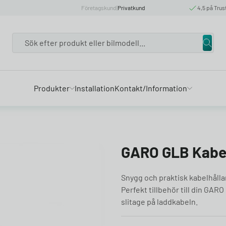
Företagskund
|
Privatkund
4,5 på Trus
Search
Produkter
Installation
Kontakt/Information
GARO GLB Kabel
Snygg och praktisk kabelhålla
Perfekt tillbehör till din GAR
slitage på laddkabeln.