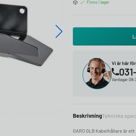
Finns i lager
L
Vi är här fö
031
Vardagar 08:3
Beskrivning
Tekniska spec
GARO GLB Kabelhållare är ett 