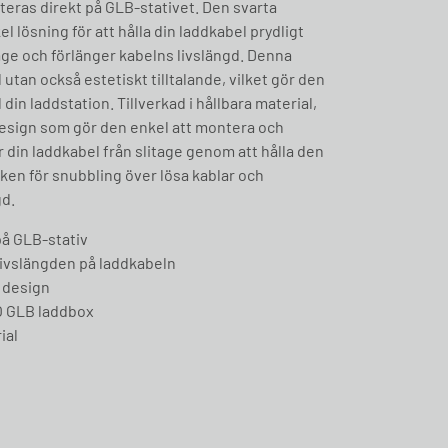
teras direkt på GLB-stativet. Den svarta
l lösning för att hålla din laddkabel prydligt
age och förlänger kabelns livslängd. Denna
l utan också estetiskt tilltalande, vilket gör den
l din laddstation. Tillverkad i hållbara material,
design som gör den enkel att montera och
 din laddkabel från slitage genom att hålla den
sken för snubbling över lösa kablar och
gd.
å GLB-stativ
livslängden på laddkabeln
t design
RO GLB laddbox
ial