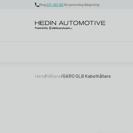
Ring
031-180 180
för personlig rådgivning
Skip to content
Hem
/
Hållare
/
GARO GLB Kabelhållare