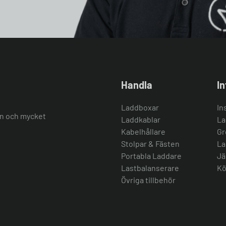
Handla
I
Laddboxar
In
ion och mycket
Laddkablar
La
Kabelhållare
Gr
Stolpar & Fästen
La
Portabla Laddare
Jä
Lastbalanserare
Kö
Övriga tillbehör