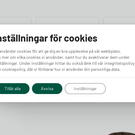
nställningar för cookies
använder cookies för att ge dig en bra upplevelse på vår webbplats.
 mer om vilka cookies vi använder, samt hur du avaktiverar dem under
tällningar. Under inställningar hittar du också länk till vår integritetspolicy
RO
go-e Kabelhållare
Deltaco Kabe
 cookiepolicy, där vi förklarar hur vi använder din personliga data.
Finns i lager
Finns i lager
 Cliff Ocean
Tillåt alla
Avvisa
Inställningar
Pris från
Pris från
Köp
Köp
656
kr
560
kr