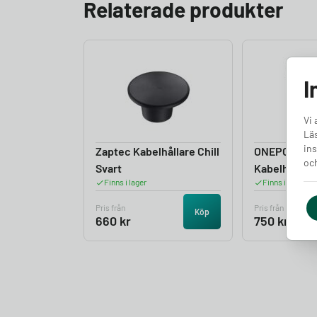
Relaterade produkter
I
Vi 
Läs
ins
Zaptec Kabelhållare Chill
ONEPOLE P
och
Svart
Kabelhållare
Finns i lager
Finns i lager
Pris från
Pris från
Köp
660
kr
750
kr