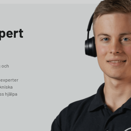
pert
g och
 experter
ekniska
ss hjälpa