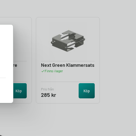
lhållare
Next Green Klammersats
Finns i lager
Pris från
Köp
Köp
285
kr