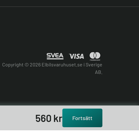
Copyright © 2026 Elbilsvaruhuset.se i Sverige
AB.
560
kr
Fortsätt