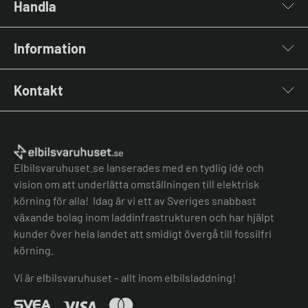
Handla
Laddboxar
Information
Laddkablar
Kabelhållare
Installation
Stolpar & Fästen
Kontakt
Lastbalansering
Portabla Laddare
Grön teknik bidrag
Lastbalanserare
Kontakta oss
Laddbox bäst i test
Övriga tillbehör
Vanliga frågor & svar
Jämför laddboxar
Köpvillkor
Elbilsvaruhuset.se lanserades med en tydlig idé och
vision om att underlätta omställningen till elektrisk
körning för alla! Idag är vi ett av Sveriges snabbast
växande bolag inom laddinfrastrukturen och har hjälpt
kunder över hela landet att smidigt övergå till fossilfri
körning.
Vi är elbilsvaruhuset – allt inom elbilsladdning!