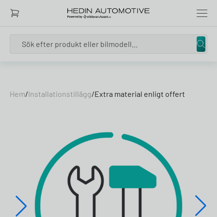
Search
Skip to content
Hem
/
Installationstillägg
/
Extra material enligt offert