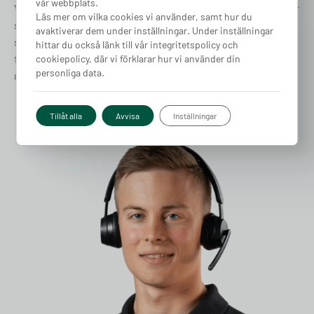
vår webbplats.
Vi förstår att varje fråga, stor som liten, är viktig och därför
Läs mer om vilka cookies vi använder, samt hur du
strävar vi efter att ge snabb, vänlig och professionell
avaktiverar dem under inställningar. Under inställningar
support. Vårt dedikerade team av experter finns till hands
hittar du också länk till vår integritetspolicy och
för att hjälpa dig med allt från tekniska frågor till praktiska
cookiepolicy, där vi förklarar hur vi använder din
personliga data.
råd om elbilsladdning. Låt oss hjälpa dig!
031-180 180
Tillåt alla
Avvisa
Inställningar