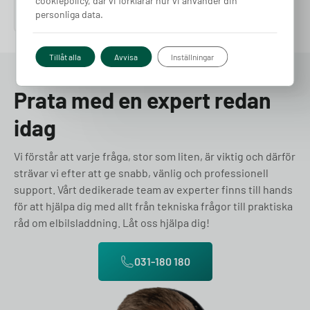
cookiepolicy, där vi förklarar hur vi använder din
Pris från
Pris från
3 420
kr
808
kr
personliga data.
Tillåt alla
Avvisa
Inställningar
Prata med en expert redan
idag
Vi förstår att varje fråga, stor som liten, är viktig och därför
strävar vi efter att ge snabb, vänlig och professionell
support. Vårt dedikerade team av experter finns till hands
för att hjälpa dig med allt från tekniska frågor till praktiska
råd om elbilsladdning. Låt oss hjälpa dig!
031-180 180