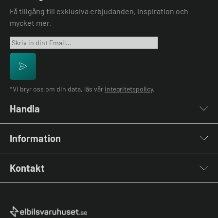
Få tillgång till exklusiva erbjudanden, inspiration och
mycket mer.
*Vi bryr oss om din data, läs vår
integritetspolicy
.
Handla
Laddboxar
Information
Laddkablar
Kabelhållare
Installation
Stolpar & Fästen
Kontakt
Lastbalansering
Portabla Laddare
Grön teknik bidrag
Lastbalanserare
Kontakta oss
Laddbox bäst i test
Övriga tillbehör
Vanliga frågor & svar
Jämför laddboxar
Köpvillkor