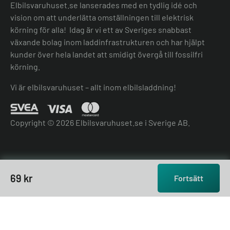
Elbilsvaruhuset.se lanserades med en tydlig idé och
vision om att underlätta omställningen till elektrisk
körning för alla! Idag är vi ett av Sveriges snabbast
växande bolag inom laddinfrastrukturen och har hjälpt
kunder över hela landet att smidigt övergå till fossilfri
körning.
Vi är elbilsvaruhuset – allt inom elbilsladdning!
Copyright © 2026 Elbilsvaruhuset.se i Sverige AB.
69
kr
Fortsätt