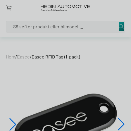
Search
Skip to content
Hem
/
Easee
/
Easee RFID Tag (1-pack)