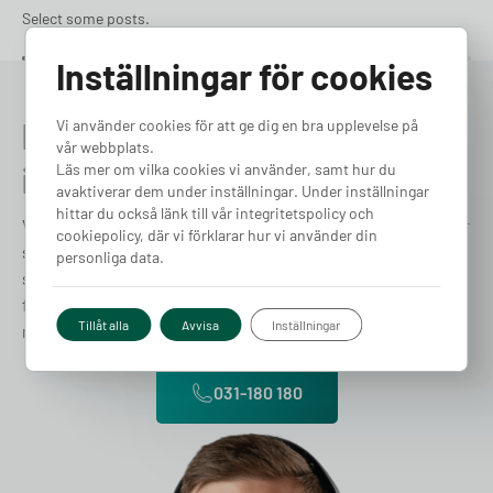
Select some posts.
Inställningar för cookies
Prata med en expert redan
Vi använder cookies för att ge dig en bra upplevelse på
vår webbplats.
idag
Läs mer om vilka cookies vi använder, samt hur du
avaktiverar dem under inställningar. Under inställningar
hittar du också länk till vår integritetspolicy och
Vi förstår att varje fråga, stor som liten, är viktig och därför
cookiepolicy, där vi förklarar hur vi använder din
strävar vi efter att ge snabb, vänlig och professionell
personliga data.
support. Vårt dedikerade team av experter finns till hands
för att hjälpa dig med allt från tekniska frågor till praktiska
Tillåt alla
Avvisa
Inställningar
råd om elbilsladdning. Låt oss hjälpa dig!
031-180 180