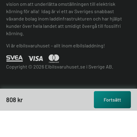
vision om att underlätta omställningen till elektrisk
körning för alla! Idag är vi ett av Sveriges snabbast
växande bolag inom laddinfrastrukturen och har hjälpt
kunder över hela landet att smidigt övergå till fossilfri
körning.
Vi är elbilsvaruhuset – allt inom elbilsladdning!
Copyright © 2026 Elbilsvaruhuset.se i Sverige AB.
808
kr
Fortsätt