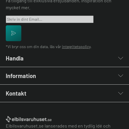
Få tillgång till exklusiva erbjudanden, inspiration och
mycket mer.
*Vi bryr oss om din data, läs vår
integritetspolicy
.
Handla
Laddboxar
Information
Laddkablar
Kabelhållare
Installation
Stolpar & Fästen
Kontakt
Lastbalansering
Portabla Laddare
Grön teknik bidrag
Lastbalanserare
Kontakta oss
Laddbox bäst i test
Övriga tillbehör
Vanliga frågor & svar
Jämför laddboxar
Köpvillkor
Elbilsvaruhuset.se lanserades med en tydlig idé och