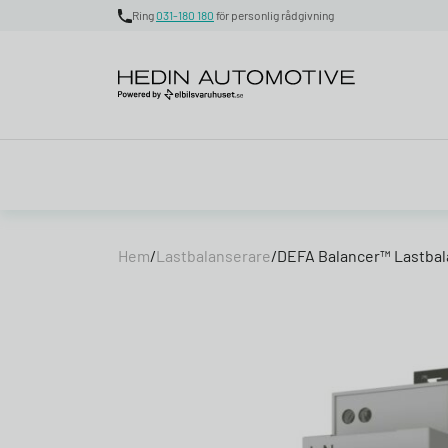
Ring
031-180 180
för personlig rådgivning
Skip to content
Hem
/
Lastbalanserare
/
DEFA Balancer™ Lastbal