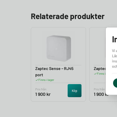
Relaterade produkter
I
Vi 
Läs
ins
och
Zaptec Sense – RJ45
Zaptec Sense
Finns i lager
port
Finns i lager
Pris från
Pris från
Köp
1 900
kr
1 900
kr