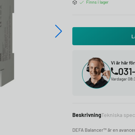
Finns i lager
L
Vi är här fö
031
Vardagar 08:3
Beskrivning
Tekniska spec
DEFA Balancer™ är en avancer