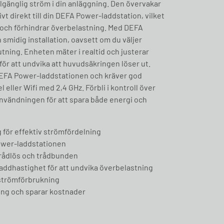
gänglig ström i din anläggning. Den övervakar
t direkt till din DEFA Power-laddstation, vilket
 och förhindrar överbelastning. Med DEFA
h smidig installation, oavsett om du väljer
tning. Enheten mäter i realtid och justerar
ör att undvika att huvudsäkringen löser ut.
DEFA Power-laddstationen och kräver god
eller Wifi med 2,4 GHz. Förbli i kontroll över
nvändningen för att spara både energi och
 för effektiv strömfördelning
wer-laddstationen
 trådlös och trådbunden
laddhastighet för att undvika överbelastning
 strömförbrukning
ing och sparar kostnader