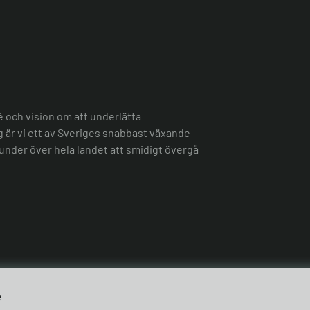
é och vision om att underlätta
ag är vi ett av Sveriges snabbast växande
under över hela landet att smidigt övergå
e