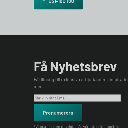
031-180 180
Få Nyhetsbrev
Få tillgång till exklusiva erbjudanden, inspirat
mer.
Prenumerera
*Vi bryr oss om din data, läs vår
integritetspolicy
.