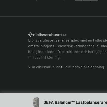
Elbilsvaruhuset.se lanserades med en tydlig id
omställningen till elektrisk körning för alla! Id
bolag inom laddinfrastrukturen och har hjälpt k
till fossilfri körning.
Vi är elbilsvaruhuset – allt inom elbilsladdning!
DEFA Balancer™ Lastbalanserar