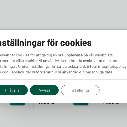
nställningar för cookies
använder cookies för att ge dig en bra upplevelse på vår webbplats.
 mer om vilka cookies vi använder, samt hur du avaktiverar dem under
tällningar. Under inställningar hittar du också länk till vår integritetspolicy
 cookiepolicy, där vi förklarar hur vi använder din personliga data.
 – RJ12 port
Tibber Pulse – RJ45 port
GARO Entity
Finns i lager
Lastbalanse
Finns i lager
Tillåt alla
Avvisa
Inställningar
Pris från
Pris från
Köp
Köp
1 900
kr
4 550
kr