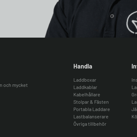
Handla
I
Laddboxar
In
ion och mycket
Laddkablar
La
Kabelhållare
Gr
Stolpar & Fästen
La
Portabla Laddare
Jä
Lastbalanserare
Kö
Övriga tillbehör