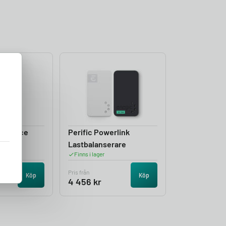
 Balance
Perific Powerlink
rare
Lastbalanserare
Finns i lager
Pris från
Köp
Köp
4 456
kr