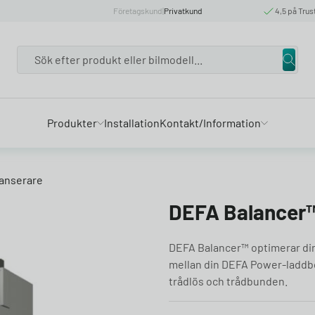
Företagskund
|
Privatkund
4,5 på Trus
Search
Produkter
Installation
Kontakt/Information
anserare
DEFA Balancer™
DEFA Balancer™ optimerar di
mellan din DEFA Power-laddbox
trådlös och trådbunden.