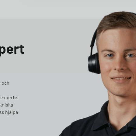
pert
g och
 experter
ekniska
ss hjälpa