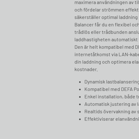
maximera användningen av till
och fördelar strömmen effektiv
säkerställer optimal laddning
Balancer får du en flexibel oc
trådlös eller trådbunden anslu
laddhastigheten automatiskt f
Den är helt kompatibel med 
internetåtkomst via LAN-kabel 
din laddning och optimera ela
kostnader.
Dynamisk lastbalansering
Kompatibel med DEFA Po
Enkel installation, både
Automatisk justering av 
Realtids övervakning av
Effektiviserar elanvändn