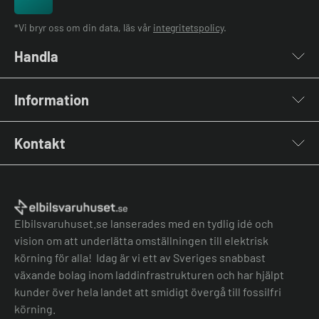
*Vi bryr oss om din data, läs vår
integritetspolicy
.
Handla
Laddboxar
Information
Laddkablar
Kabelhållare
Installation
Stolpar & Fästen
Kontakt
Lastbalansering
Portabla Laddare
Grön teknik bidrag
Lastbalanserare
Kontakta oss
Laddbox bäst i test
Övriga tillbehör
Vanliga frågor & svar
Jämför laddboxar
Köpvillkor
Elbilsvaruhuset.se lanserades med en tydlig idé och
vision om att underlätta omställningen till elektrisk
körning för alla! Idag är vi ett av Sveriges snabbast
växande bolag inom laddinfrastrukturen och har hjälpt
kunder över hela landet att smidigt övergå till fossilfri
körning.