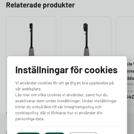
Relaterade produkter
Zaptec Go
Zaptec Pro
Tesla 
Inställningar för cookies
Premium
Premium
Conne
Laddstolpe
Laddstolpe
Ladds
Vi använder cookies för att ge dig en bra upplevelse på
Finns i lager
Finns i lager
Finns 
vår webbplats.
Pris från
Pris från
Pris från
Läs mer om vilka cookies vi använder, samt hur du
5 690
kr
5 690
kr
6 64
avaktiverar dem under inställningar. Under inställningar
hittar du också länk till vår integritetspolicy och
cookiepolicy, där vi förklarar hur vi använder din
personliga data.