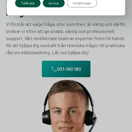
Prata med en expert redan
Tillåt alla
Avvisa
Inställningar
idag
Vi förstår att varje fråga, stor som liten, är viktig och därför
strävar vi efter att ge snabb, vänlig och professionell
support. Vårt dedikerade team av experter finns till hands
för att hjälpa dig med allt från tekniska frågor till praktiska
råd om elbilsladdning. Låt oss hjälpa dig!
031-180 180