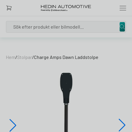
Search
Skip to content
Hem
/
Stolpar
/
Charge Amps Dawn Laddstolpe