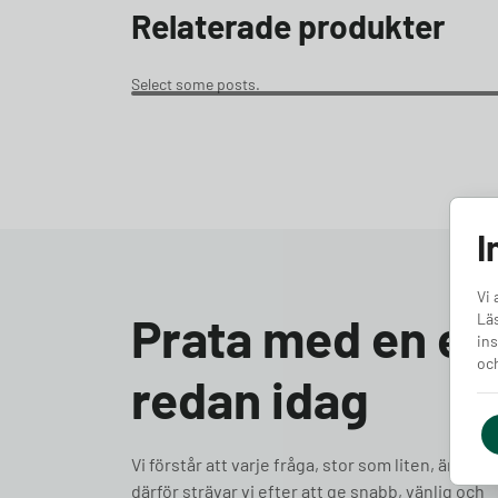
Relaterade produkter
Select some posts.
I
Vi 
Prata med en ex
Läs
ins
och
redan idag
Vi förstår att varje fråga, stor som liten, är vikti
därför strävar vi efter att ge snabb, vänlig och