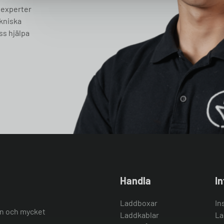
 experter
ekniska
ss hjälpa
Handla
I
Laddboxar
In
ion och mycket
Laddkablar
La