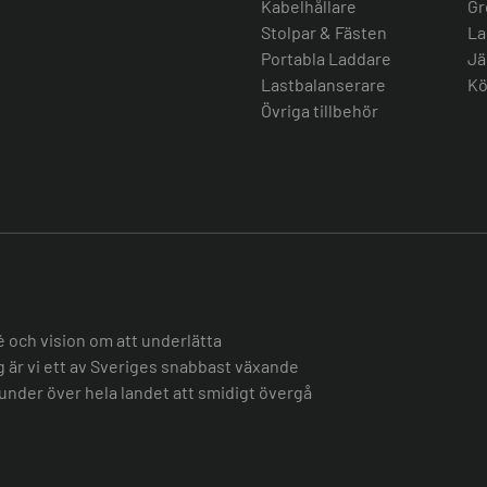
Kabelhållare
Gr
Stolpar & Fästen
La
Portabla Laddare
Jä
Lastbalanserare
Kö
Övriga tillbehör
é och vision om att underlätta
ag är vi ett av Sveriges snabbast växande
under över hela landet att smidigt övergå