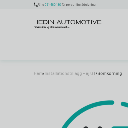
Ring
031-180 180
för personlig rådgivning
Skip to content
Hem
/
Installationstillägg – ej GT
/
Bomkörning