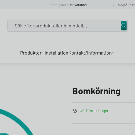
Företagskund
|
Privatkund
4,5 på Trus
Search
Produkter
Installation
Kontakt/Information
Bomkörning
Finns i lager