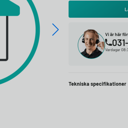
L
Vi är här fö
031
Vardagar 08:3
Tekniska specifikationer