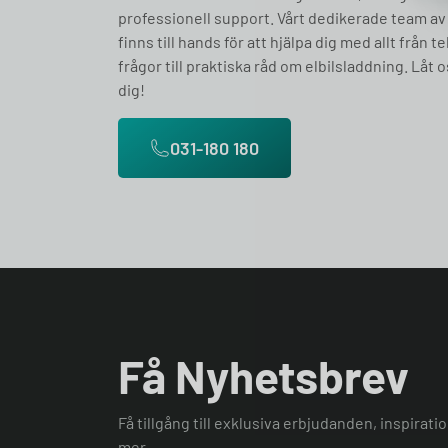
professionell support. Vårt dedikerade team av
finns till hands för att hjälpa dig med allt från t
frågor till praktiska råd om elbilsladdning. Låt o
dig!
031-180 180
Få Nyhetsbrev
Få tillgång till exklusiva erbjudanden, inspirat
mer.