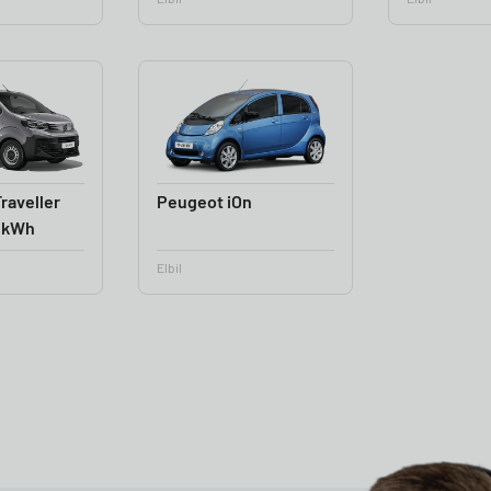
raveller
Peugeot iOn
5 kWh
Elbil