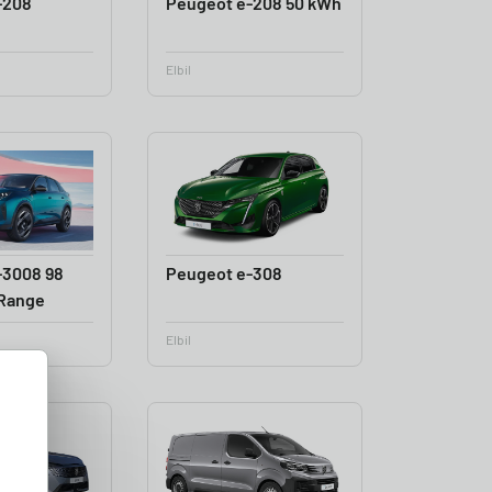
-208
Peugeot e-208 50 kWh
Elbil
-3008 98
Peugeot e-308
Range
Elbil