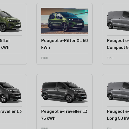
ifter
Peugeot e-Rifter XL 50
Peugeot e-
0 kWh
kWh
Compact 5
Elbil
Elbil
raveller L3
Peugeot e-Traveller L3
Peugeot e-
75 kWh
Long 50 k
Elbil
Elbil