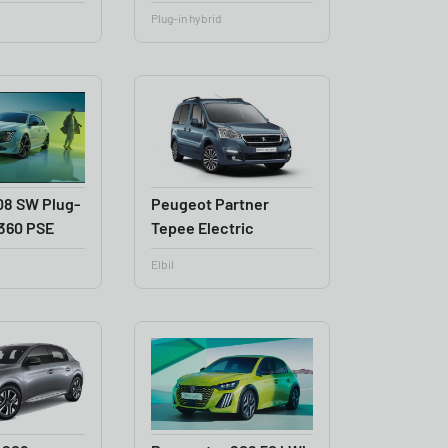
Plug-in hybrid
08 SW Plug-
Peugeot Partner
 360 PSE
Tepee Electric
Elbil