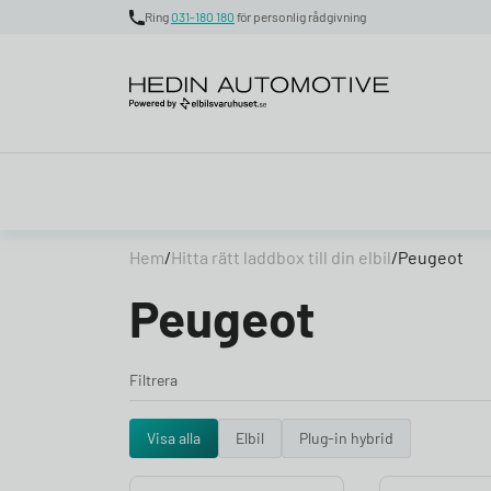
Ring
031-180 180
för personlig rådgivning
Skip to content
Hem
/
Hitta rätt laddbox till din elbil
/
Peugeot
Peugeot
Filtrera
Visa alla
Elbil
Plug-in hybrid