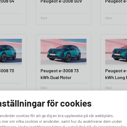
2008 54
Peugeot e-2008 SUV
Peugeot e
Elbil
Elbil
3008 73
Peugeot e-3008 73
Peugeot e
kWh Dual Motor
kWh Long 
Elbil
Elbil
nställningar för cookies
använder cookies för att ge dig en bra upplevelse på vår webbplats.
 mer om vilka cookies vi använder, samt hur du avaktiverar dem under
tällningar. Under inställningar hittar du också länk till vår integritetspolicy