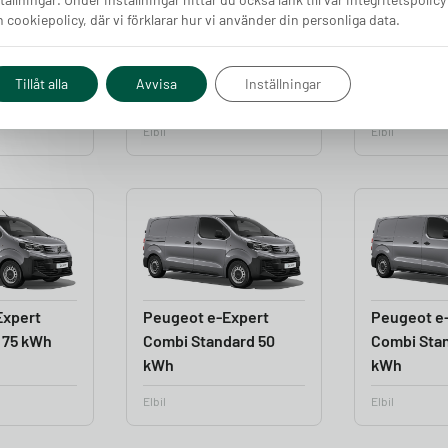
 cookiepolicy, där vi förklarar hur vi använder din personliga data.
5008 73
Peugeot e-5008 73
Peugeot e
kWh Dual Motor
kWh Long 
Tillåt alla
Avvisa
Inställningar
Elbil
Elbil
Expert
Peugeot e-Expert
Peugeot e
 75 kWh
Combi Standard 50
Combi Sta
kWh
kWh
Elbil
Elbil