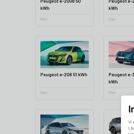
Peugeot e-2008 50
Peugeot e-
kWh
kWh
Elbil
Elbil
Peugeot e-208 51 kWh
Peugeot e-
kWh
Elbil
Elbil
I
Vi 
Läs
ins