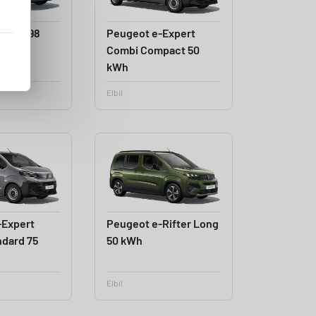
-5008 98
Peugeot e-Expert
Range
Combi Compact 50
kWh
Elbil
-Expert
Peugeot e-Rifter Long
ndard 75
50 kWh
Elbil