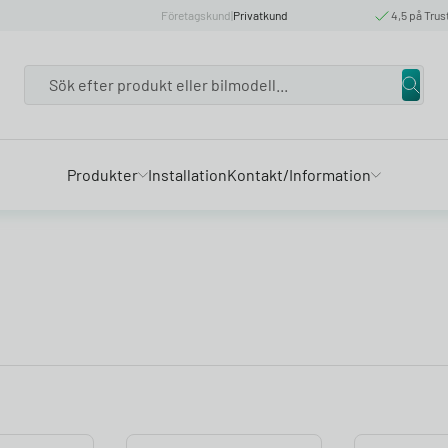
Företagskund
|
Privatkund
4,5 på Trus
Search
Produkter
Installation
Kontakt/Information