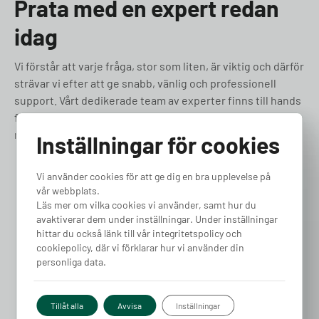
Prata med en expert redan
idag
Vi förstår att varje fråga, stor som liten, är viktig och därför
strävar vi efter att ge snabb, vänlig och professionell
support. Vårt dedikerade team av experter finns till hands
för att hjälpa dig med allt från tekniska frågor till praktiska
råd om elbilsladdning. Låt oss hjälpa dig!
Inställningar för cookies
031-180 180
Vi använder cookies för att ge dig en bra upplevelse på
vår webbplats.
Läs mer om vilka cookies vi använder, samt hur du
avaktiverar dem under inställningar. Under inställningar
hittar du också länk till vår integritetspolicy och
cookiepolicy, där vi förklarar hur vi använder din
personliga data.
Tillåt alla
Avvisa
Inställningar