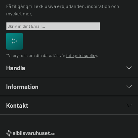
Få tillgång till exklusiva erbjudanden, inspiration och
mycket mer.
*Vi bryr oss om din data, läs vår
integritetspolicy
.
Handla
Laddboxar
Information
Laddkablar
Kabelhållare
Installation
Stolpar & Fästen
Kontakt
Lastbalansering
Portabla Laddare
Grön teknik bidrag
Lastbalanserare
Kontakta oss
Laddbox bäst i test
Övriga tillbehör
Vanliga frågor & svar
Jämför laddboxar
Köpvillkor