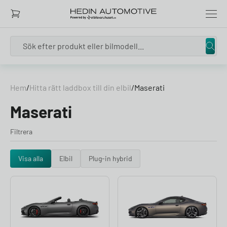
Search
Skip to content
Hem
/
Hitta rätt laddbox till din elbil
/
Maserati
Maserati
Filtrera
Visa alla
Elbil
Plug-in hybrid