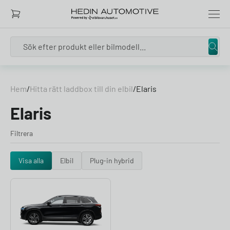
Search
Skip to content
Hem
/
Hitta rätt laddbox till din elbil
/
Elaris
Elaris
Filtrera
Visa alla
Elbil
Plug-in hybrid