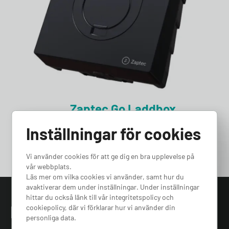
Zaptec Go Laddbox
6 318
kr
Inställningar för cookies
Select options
Vi använder cookies för att ge dig en bra upplevelse på
vår webbplats.
Läs mer om vilka cookies vi använder, samt hur du
avaktiverar dem under inställningar. Under inställningar
hittar du också länk till vår integritetspolicy och
Få Nyhetsbrev
cookiepolicy, där vi förklarar hur vi använder din
personliga data.