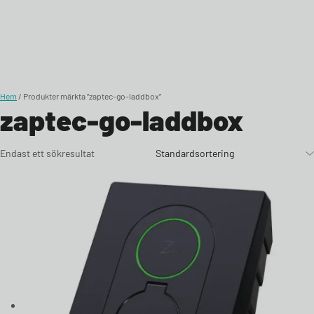
Skip to content
Hem
/ Produkter märkta ”zaptec-go-laddbox”
zaptec-go-laddbox
Endast ett sökresultat