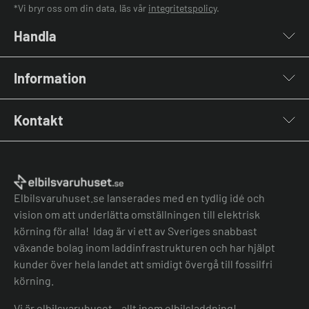
*Vi bryr oss om din data, läs vår
integritetspolicy
.
Handla
Laddboxar
Information
Laddkablar
Kabelhållare
Installation
Stolpar & Fästen
Kontakt
Lastbalansering
Portabla Laddare
Grön teknik bidrag
Lastbalanserare
Kontakta oss
Laddbox bäst i test
Övriga tillbehör
Vanliga frågor & svar
Jämför laddboxar
Köpvillkor
Elbilsvaruhuset.se lanserades med en tydlig idé och
vision om att underlätta omställningen till elektrisk
körning för alla! Idag är vi ett av Sveriges snabbast
växande bolag inom laddinfrastrukturen och har hjälpt
kunder över hela landet att smidigt övergå till fossilfri
körning.
Vi är elbilsvaruhuset – allt inom elbilsladdning!