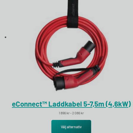
eConnect™ Laddkabel 5-7,5m (4,6kW)
Prisintervall: 1 896 kr till 2 086 kr
1 896
kr
–
2 086
kr
Välj alternativ