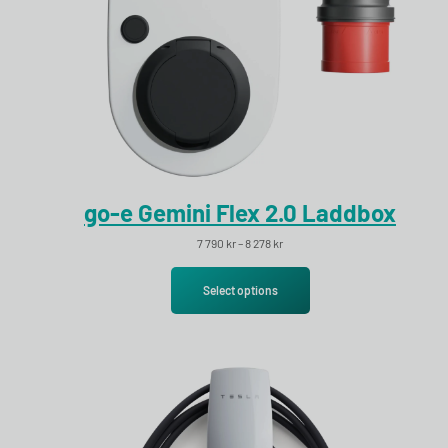
go-e Gemini Flex 2.0 Laddbox
Prisintervall: 7 790 kr till 8 278 kr
7 790
kr
–
8 278
kr
Select options