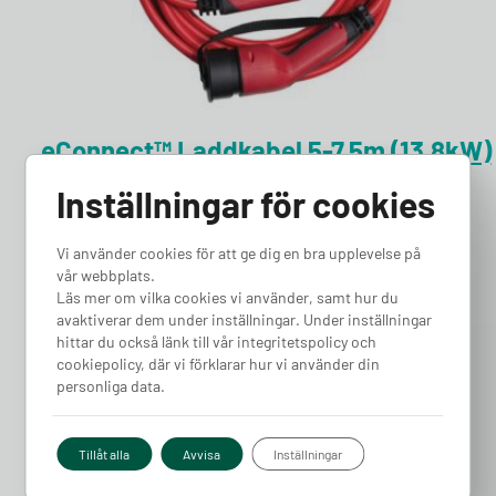
eConnect™ Laddkabel 5-7,5m (13,8kW)
Prisintervall: 2 276 kr till 2 560 kr
2 276
kr
–
2 560
kr
Inställningar för cookies
Välj alternativ
Vi använder cookies för att ge dig en bra upplevelse på
vår webbplats.
Läs mer om vilka cookies vi använder, samt hur du
avaktiverar dem under inställningar. Under inställningar
hittar du också länk till vår integritetspolicy och
cookiepolicy, där vi förklarar hur vi använder din
personliga data.
Tillåt alla
Avvisa
Inställningar