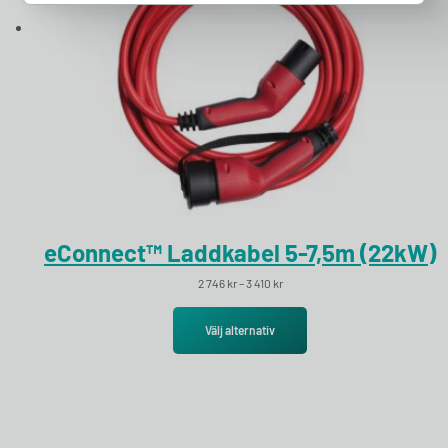
eConnect™ Laddkabel 5-7,5m (22kW)
Prisintervall: 2 746 kr till 3 410 kr
2 746
kr
–
3 410
kr
Välj alternativ