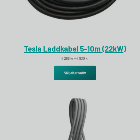
Tesla Laddkabel 5-10m (22kW)
Prisintervall: 4 266 kr till 4 930 kr
4 266
kr
–
4 930
kr
Välj alternativ