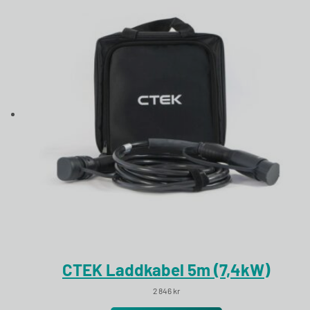
CTEK Laddkabel 5m (7,4kW)
2 846
kr