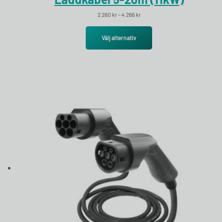
Prisintervall: 2 260 kr till 4 266 kr
2 260
kr
–
4 266
kr
Välj alternativ