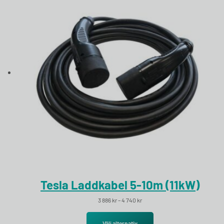
Tesla Laddkabel 5-10m (11kW)
Prisintervall: 3 886 kr till 4 740 kr
3 886
kr
–
4 740
kr
Välj alternativ