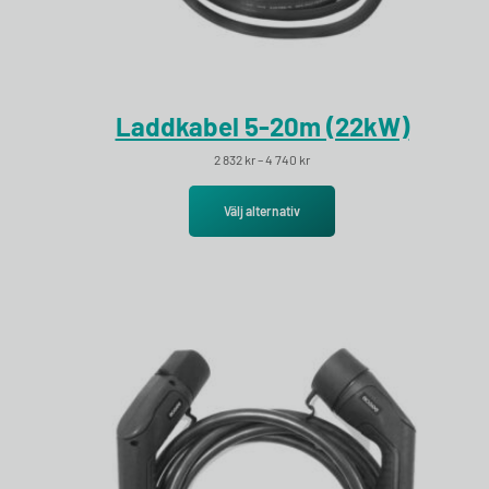
Laddkabel 5-20m (22kW)
Prisintervall: 2 832 kr till 4 740 kr
2 832
kr
–
4 740
kr
Välj alternativ