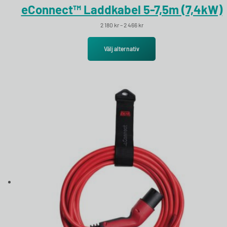
eConnect™ Laddkabel 5-7,5m (7,4kW)
Prisintervall: 2 180 kr till 2 466 kr
2 180
kr
–
2 466
kr
Välj alternativ