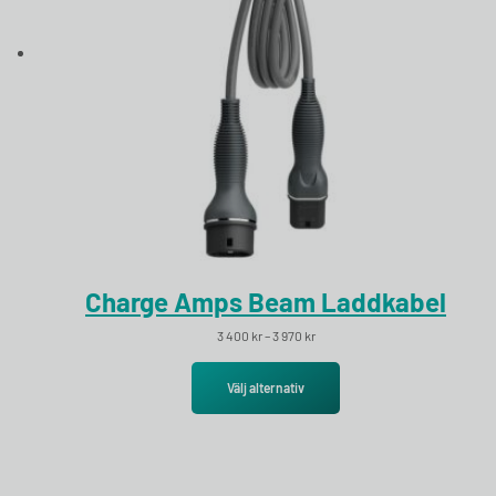
Charge Amps Beam Laddkabel
Prisintervall: 3 400 kr till 3 970 kr
3 400
kr
–
3 970
kr
Välj alternativ