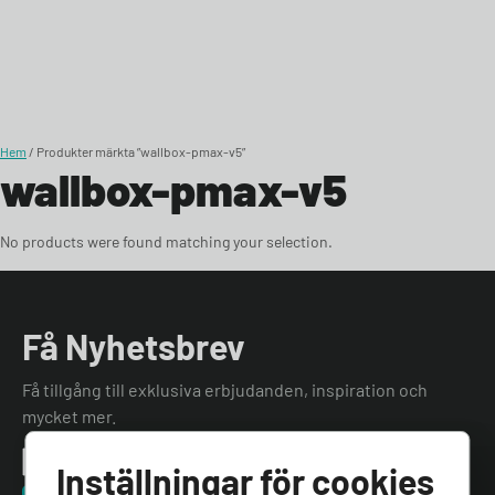
Skip to content
Hem
/ Produkter märkta ”wallbox-pmax-v5”
wallbox-pmax-v5
No products were found matching your selection.
Få Nyhetsbrev
Få tillgång till exklusiva erbjudanden, inspiration och
mycket mer.
Inställningar för cookies