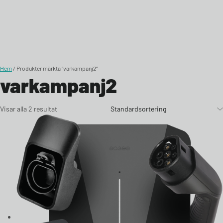
Skip to content
Hem
/ Produkter märkta ”varkampanj2”
varkampanj2
Visar alla 2 resultat