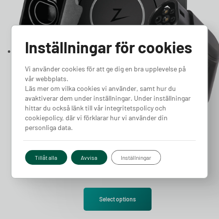
Inställningar för cookies
Vi använder cookies för att ge dig en bra upplevelse på
vår webbplats.
Läs mer om vilka cookies vi använder, samt hur du
avaktiverar dem under inställningar. Under inställningar
hittar du också länk till vår integritetspolicy och
cookiepolicy, där vi förklarar hur vi använder din
personliga data.
Tillåt alla
Avvisa
Inställningar
Hedin – Kompletta Zaptec Paketet
19 240
kr
Select options