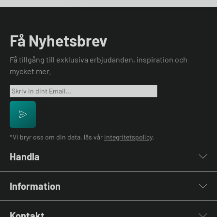
Få Nyhetsbrev
Få tillgång till exklusiva erbjudanden, inspiration och
mycket mer.
*Vi bryr oss om din data, läs vår
integritetspolicy
.
Handla
Laddboxar
Information
Laddkablar
Kabelhållare
Installation
Stolpar & Fästen
Kontakt