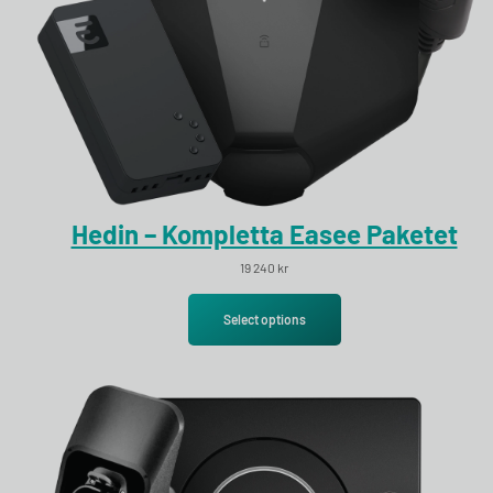
Hedin – Kompletta Easee Paketet
19 240
kr
Select options