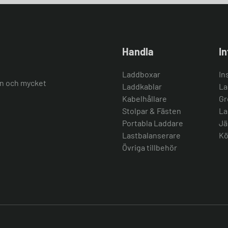
Handla
I
Laddboxar
In
ion och mycket
Laddkablar
La
Kabelhållare
Gr
Stolpar & Fästen
La
Portabla Laddare
Jä
Lastbalanserare
Kö
Övriga tillbehör