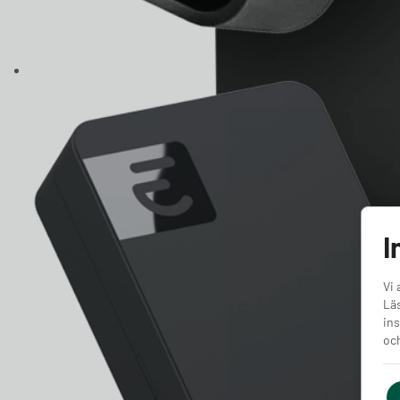
I
Vi 
Läs
ins
och