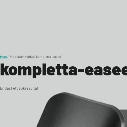
Skip to content
Hem
/ Produkter märkta ”kompletta-easee”
kompletta-ease
Endast ett sökresultat