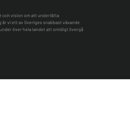
é och vision om att underlätta
ag är vi ett av Sveriges snabbast växande
under över hela landet att smidigt övergå