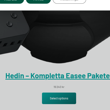
Hedin – Kompletta Easee Pakete
19 240
kr
Select options