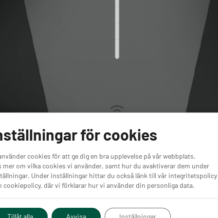
nställningar för cookies
använder cookies för att ge dig en bra upplevelse på vår webbplats.
 mer om vilka cookies vi använder, samt hur du avaktiverar dem under
tällningar. Under inställningar hittar du också länk till vår integritetspolicy
 cookiepolicy, där vi förklarar hur vi använder din personliga data.
Tillåt alla
Avvisa
Inställningar