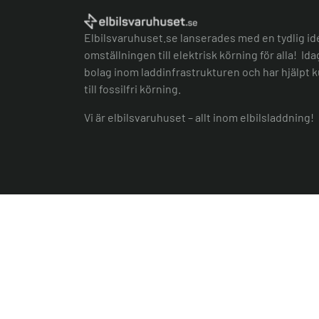
Elbilsvaruhuset.se lanserades med en tydlig id
omställningen till elektrisk körning för alla! Id
bolag inom laddinfrastrukturen och har hjälpt k
till fossilfri körning.
Vi är elbilsvaruhuset – allt inom elbilsladdning!