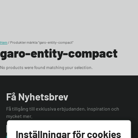
Skip to content
Hem
/ Produkter märkta ”garo-entity-compact”
garo-entity-compact
No products were found matching your selection.
Få Nyhetsbrev
Få tillgång till exklusiva erbjudanden, inspiration och
mycket mer.
Inställningar för cookies